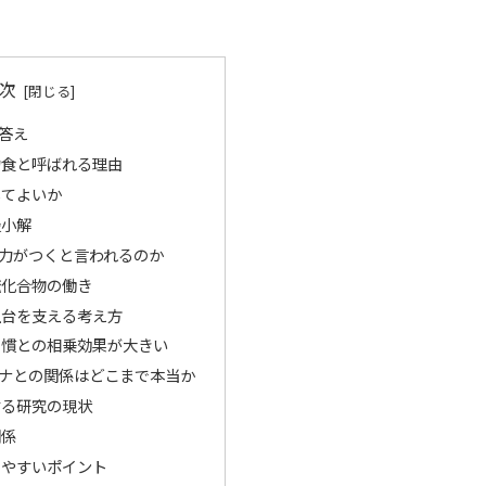
次
答え
力食と呼ばれる理由
してよいか
最小解
力がつくと言われるのか
硫化合物の働き
土台を支える考え方
習慣との相乗効果が大きい
ナとの関係はどこまで本当か
する研究の現状
関係
りやすいポイント