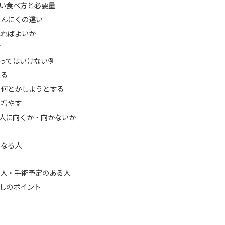
い食べ方と必要量
にんにくの違い
べればよいか
材
ってはいけない例
べる
で何とかしようとする
に増やす
人に向くか・向かないか
になる人
る人・手術予定のある人
しのポイント