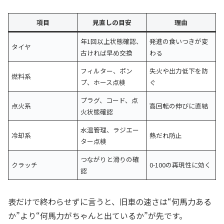
項目
見直しの目安
理由
年1回以上状態確認、
発進の食いつきが変
タイヤ
古ければ早め交換
わる
フィルター、ポン
失火や出力低下を防
燃料系
プ、ホース点検
ぐ
プラグ、コード、点
点火系
高回転の伸びに直結
火状態確認
水温管理、ラジエー
冷却系
熱だれ防止
ター点検
つながりと滑りの確
クラッチ
0-100の再現性に効く
認
表だけで終わらせずに言うと、旧車の速さは“何馬力ある
か”より“何馬力がちゃんと出ているか”が先です。