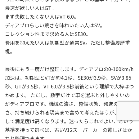
最速が欲しい人はGT。
まず失敗したくない人はVT 6.0。
ディアブロらしい荒さを味わいたい人はSV。
コレクション性まで求める人はSE30。
費用を抑えたい人は初期型か通常SV。ただし整備履歴重
視。
最後にもう一度だけ整理します。ディアブロの0-100km/h
加速は、初期型とVTが約4.1秒、SE30が3.9秒、SVが3.85
秒、GTが3.5秒、VT 6.0が3.9秒前後という理解で大枠はつ
かめます。 ただし、数字だけで車を選ぶと外しやすいの
がディアブロです。機械の濃さ、整備状態、発進のしやす
さ、持ち続けられる現実まで含めて考えたほうが、結果と
して満足度は高くなります。迷ったらこれでよい、という
基準を持って選べば、古いV12スーパーカーの難しさはか
なり整理できます。