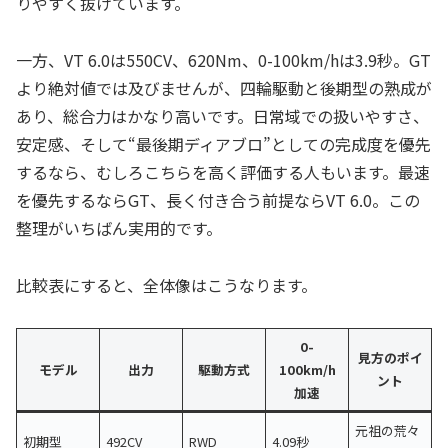
りやすく抜けています。
一方、VT 6.0は550CV、620Nm、0-100km/hは3.9秒。GT
より絶対値では及びませんが、四輪駆動と後期型の熟成が
あり、総合力はかなり高いです。日常域での扱いやすさ、
安定感、そして“最後期ディアブロ”としての完成度を優先
するなら、むしろこちらを高く評価する人もいます。最速
を優先するならGT、長く付き合う前提ならVT 6.0。この
整理がいちばん実用的です。
比較表にすると、全体像はこうなります。
0-
見方のポイ
モデル
出力
駆動方式
100km/h
ント
加速
元祖の荒々
初期型
492CV
RWD
4.09秒