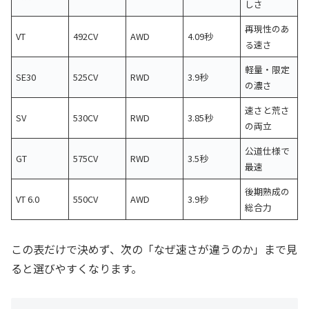
しさ
再現性のあ
VT
492CV
AWD
4.09秒
る速さ
軽量・限定
SE30
525CV
RWD
3.9秒
の濃さ
速さと荒さ
SV
530CV
RWD
3.85秒
の両立
公道仕様で
GT
575CV
RWD
3.5秒
最速
後期熟成の
VT 6.0
550CV
AWD
3.9秒
総合力
この表だけで決めず、次の「なぜ速さが違うのか」まで見
ると選びやすくなります。