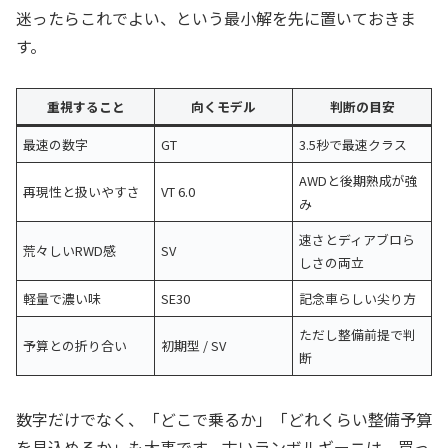
迷ったらこれでよい、という最小解を先に置いておきま
す。
重視すること
向くモデル
判断の目安
最速の数字
GT
3.5秒で最速クラス
AWDと後期熟成が強
再現性と扱いやすさ
VT 6.0
み
速さとディアブロら
荒々しいRWD感
SV
しさの両立
軽量で濃い味
SE30
記念車らしい尖り方
ただし整備前提で判
予算との折り合い
初期型 / SV
断
数字だけでなく、「どこで乗るか」「どれくらい整備予算
を見込めるか」も大事です。古いランボルギーニは、買っ