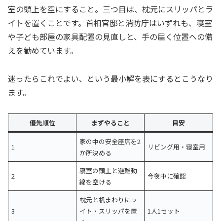
室の頭上を空にすること。三つ目は、枕元にスリッパとラ
イトを置くことです。首相官邸と消防庁はいずれも、寝室
や子ども部屋の家具配置の見直しと、手の届く位置への備
えを勧めています。
迷ったらこれでよい、という最小解を表にするとこうなり
ます。
優先順位
まずやること
目安
家の中の安全座席を2
1
リビング用・寝室用
か所決める
寝室の頭上と避難動
2
今夜中に確認
線を空ける
枕元と机まわりにラ
3
イト・スリッパを置
1人1セット