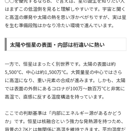
○○を優先するならB、で言えば、星の誕生を知りたい人
はまずこの低温側を見ると理解しやすいです。宇宙と聞く
と高温の爆発や太陽の熱を思い浮かべがちですが、実は星
を生む準備段階はかなり冷たい環境で進んでいます。
太陽や恒星の表面・内部は桁違いに熱い
一方で、恒星はまったく別世界です。太陽の表面は約
5,500℃、中心は約1,500万℃。大質量星の中心ではさら
に高温になり、重い元素の合成が進みます。しかも、太陽
では表面の外側にあるコロナが100万〜数百万℃と非常に
高温で、直感に反する温度構造を持っています。
ここでの判断基準は「内部にエネルギー源があるかどう
か」です。恒星は核融合という強力な発熱源を持つため、
背景の2.7Kとは無関係に高温を維持できます。平均温度だ