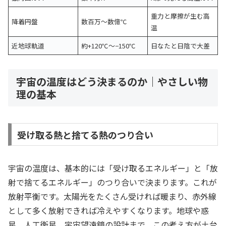
重力と摩擦が生む高
降着円盤
数百万〜数億℃
温
近地球軌道
約+120℃〜−150℃
日なたと日陰で大差
宇宙の温度はどう決まるのか｜やさしい物
理の基本
受け取る熱と捨てる熱のつり合い
宇宙の温度は、基本的には「受け取るエネルギー」と「放
射で捨てるエネルギー」のつり合いで決まります。これが
放射平衡です。太陽光をたくさん受ければ暖まり、赤外線
として多く放射できれば冷えやすくなります。地球や惑
星、人工衛星、宇宙望遠鏡の設計まで、この考え方が土台