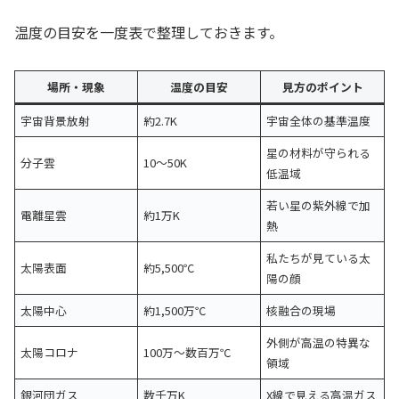
温度の目安を一度表で整理しておきます。
場所・現象
温度の目安
見方のポイント
宇宙背景放射
約2.7K
宇宙全体の基準温度
星の材料が守られる
分子雲
10〜50K
低温域
若い星の紫外線で加
電離星雲
約1万K
熱
私たちが見ている太
太陽表面
約5,500℃
陽の顔
太陽中心
約1,500万℃
核融合の現場
外側が高温の特異な
太陽コロナ
100万〜数百万℃
領域
銀河団ガス
数千万K
X線で見える高温ガス