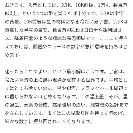
おきます。入門としては、2.7K、10K前後、1万K、数百万
K以上、という4つの帯を覚えれば十分です。2.7Kは宇宙
の背景、10K前後は星の材料になる冷たい分子雲、1万Kは
電離した星雲の目安、数百万K以上はコロナや銀河団ガ
ス、降着円盤のような極端な高温領域です。ここまで押さ
えておけば、図鑑やニュースの数字が急に意味を持ちはじ
めます。
迷ったらこれでよい、という最小解はこうです。宇宙は、
冷たい背景の上に熱い現場が点在する世界です。平均とし
てはとても冷たいのに、星や銀河、ブラックホール周辺で
は信じられないほど熱くなります。この温度差こそが、星
の誕生、元素の合成、惑星環境の違い、探査機の設計まで
を左右しています。まずはこの見取り図を持って読めば、
細かな数字に振り回されにくくなります。