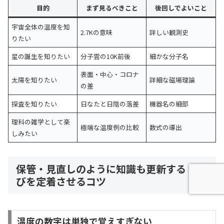
目的
まず見るべきこと
後回しでよいこと
宇宙全体の温度を知
2.7Kの意味
詳しい観測史
りたい
星の誕生を知りたい
分子雲の10K前後
細かな分子名
表面・中心・コロナ
太陽を知りたい
詳細な磁場理論
の差
探査を知りたい
日なたと日陰の落差
機器名の細部
理科の雑学として楽
極端な温度例の比較
数式の導出
しみたい
保管・見直しのように知識も更新する｜学
びを定着させるコツ
温度の数字は単独で覚えすぎない