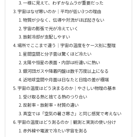
一様に見えて、わずかなムラが重要だった
宇宙はなぜ寒いのか｜平均が低い3つの理由
物質が少なく、伝導や対流がほぼ起きない
宇宙の膨張で光が冷えていく
放射冷却が支配しやすい
場所でここまで違う｜宇宙の温度をケース別に整理
星間空間と分子雲は驚くほど冷たい
太陽や恒星の表面・内部は桁違いに熱い
銀河団ガスや降着円盤は数千万度以上になる
近地球空間や月面は日なたと日陰の差が極端
宇宙の温度はどう決まるのか｜やさしい物理の基本
受け取る熱と捨てる熱のつり合い
反射率・放射率・材質の違い
真空では「空気の暑さ寒さ」と同じ感覚で考えない
宇宙の温度はどう測るのか｜観測と実測の使い分け
赤外線や電波で冷たい宇宙を測る