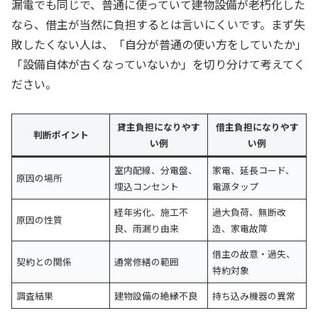
漏電でも同じで、普通に使っていて建物設備が老朽化した
なら、借主が当然に負担するとは言いにくいです。まず失
敗したくない人は、「自分が普通の使い方をしていたか」
「設備自体が古くなっていないか」を切り分けて考えてく
ださい。
貸主負担になりやす
借主負担になりやす
判断ポイント
い例
い例
室内配線、分電盤、
家電、延長コード、
原因の場所
埋込コンセント
電源タップ
経年劣化、施工不
過大負荷、無断改
原因の性質
良、雨漏り由来
造、家電故障
借主の故意・過失、
契約との関係
通常修繕の範囲
特約対象
調査結果
建物設備の絶縁不良
持ち込み機器の異常