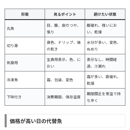
形態
見るポイント
避けたい状態
目、腹、皮のつや、
腹破れ、強いにお
丸魚
張り
い、乾燥
身色、ドリップ、端
水分が多い、変色、
切り身
の乾き
ぬめり
生食用表示、色、に
表示なし、時間経
刺身用
おい
過、汁漏れ
霜が多い、袋破れ、
冷凍魚
霜、包装、変色
乾燥
期限間近を常温で持
下味付き
消費期限、保存温度
ち歩く
価格が高い日の代替魚