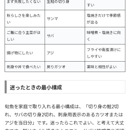
まず失敗したくない
生鮭の切り身
すい
秋らしさを楽しみた
塩焼きだけで季節感
サンマ
い
が出る
ご飯に合う主菜がほ
味噌煮・塩焼きに向
サバ
しい
く
フライや南蛮漬けに
揚げ物にしたい
アジ
しやすい
刺身や丼で食べたい
戻りガツオ
薬味と相性がよい
迷ったときの最小構成
旬魚を家庭で取り入れる最小構成は、「切り身の鮭2切
れ、サバの切り身2切れ、刺身用表示のあるカツオまたは
アジを当日分」です。迷ったらこれでよい、と考えて大丈