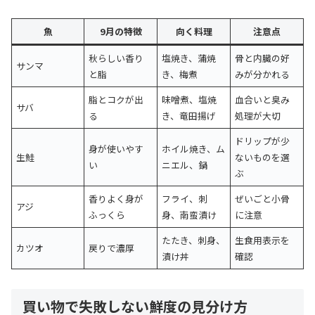
魚
9月の特徴
向く料理
注意点
秋らしい香り
塩焼き、蒲焼
骨と内臓の好
サンマ
と脂
き、梅煮
みが分かれる
脂とコクが出
味噌煮、塩焼
血合いと臭み
サバ
る
き、竜田揚げ
処理が大切
ドリップが少
身が使いやす
ホイル焼き、ム
生鮭
ないものを選
い
ニエル、鍋
ぶ
香りよく身が
フライ、刺
ぜいごと小骨
アジ
ふっくら
身、南蛮漬け
に注意
たたき、刺身、
生食用表示を
カツオ
戻りで濃厚
漬け丼
確認
買い物で失敗しない鮮度の見分け方