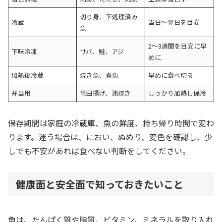
切り身、下処理済み
冷蔵
当日〜翌日を目安
魚
2〜3週間を目安に早
下味冷凍
サバ、鮭、アジ
めに
加熱後冷蔵
焼き魚、煮魚
早めに食べ切る
弁当用
竜田揚げ、蒲焼き
しっかり加熱し保冷
保存期間は家庭の冷蔵庫、魚の鮮度、持ち帰り時間で変わ
ります。迷う場合は、におい、ぬめり、変色を確認し、少
しでも不安があれば食べない判断をしてください。
健康面と安全面で知っておきたいこと
魚は、たんぱく質や脂質、ビタミン、ミネラルを取り入れ