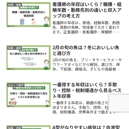
看護師の年収はいくら？職種・経
知識 経験
験年数・勤務先別の違いと収入ア
ップの考え方
看護師の年収は、資格、経験年数、勤務
先、夜勤の有無、地域差で大きく変わり
ます。正看護師・准看護師・保健師・助
産師の違いから、病院や訪問看護、介護
施設、クリニック別の相場、手取り感、
年収を上げる実践策まで整理します。
2月の旬の魚は？冬においしい魚
知識 経験
と選び方
2月の旬の魚を、ブリ・タラ・ヒラメ・サ
ワラ・マダイなどから解説。選び方、保
存、下処理、調理法、子どもや高齢者へ
の注意点まで、家庭で迷わず買える実用
ガイドです。
一番得する年収はいくら？手取
おもしろ雑学
り・控除・税制優遇から見るベス
ト年収帯
一番得する年収は、額面の高さだけでは
決まりません。手取り、控除、社会保
険、税制優遇、世帯条件まで踏まえて、
単身・共働き・子育て世帯ごとの“得しや
すい年収帯”と判断基準をわかりやすく整
理します。
A型がなりやすい病気は？血液型
知識 経験