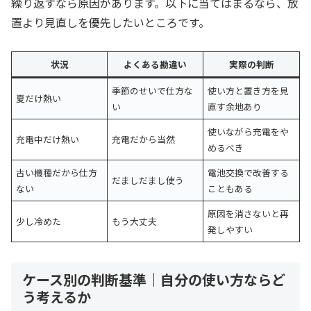
繰り返すなら原因があります。以下に当てはまるなら、放
置より見直しを優先したいところです。
状況
よくある勘違い
実際の判断
季節のせいで仕方な
使い方と置き方を見
夏だけ熱い
い
直す余地あり
使いながら充電をや
充電中だけ熱い
充電だから当然
めるべき
古い機種だから仕方
電池交換で改善する
だましだまし使う
ない
こともある
原因を消さないと再
少し冷めた
もう大丈夫
発しやすい
ケース別の判断基準｜自分の使い方ならど
う考えるか