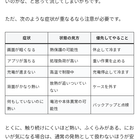
いのかな、と思って流してしまいがちです。
ただ、次のような症状が重なるなら注意が必要です。
症状
状態の見方
優先してやること
画面が暗くなる
熱保護の可能性
休止して冷ます
アプリが落ちる
処理負荷が高い
重い作業を止める
充電が進まない
高温で制限中
充電停止して冷ます
放熱が追いついてい
背面がかなり熱い
ケースを外す
ない
何もしていないのに
電池や本体異常の可
バックアップと点検
熱い
能性
とくに、触り続けにくいほど熱い、ふくらみがある、にお
いが気になる場合は、通常の発熱として扱わないほうが安