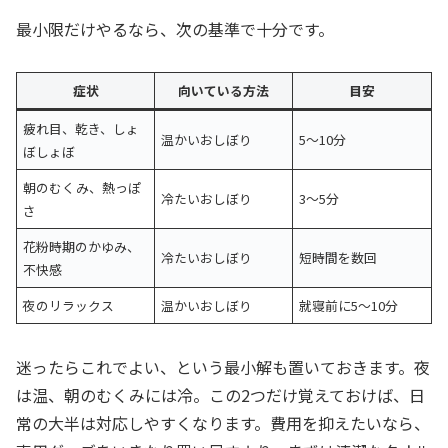
最小限だけやるなら、次の基準で十分です。
症状
向いている方法
目安
疲れ目、乾き、しょ
温かいおしぼり
5〜10分
ぼしょぼ
朝のむくみ、熱っぽ
冷たいおしぼり
3〜5分
さ
花粉時期のかゆみ、
冷たいおしぼり
短時間を数回
不快感
夜のリラックス
温かいおしぼり
就寝前に5〜10分
迷ったらこれでよい、という最小解も置いておきます。夜
は温、朝のむくみには冷。この2つだけ覚えておけば、日
常の大半は対応しやすくなります。費用を抑えたいなら、