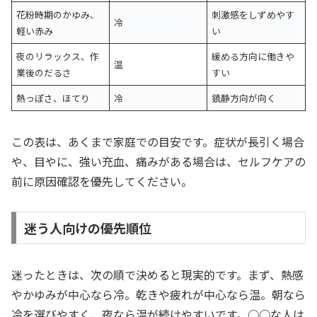
花粉時期のかゆみ、
刺激感をしずめやす
冷
軽い赤み
い
夜のリラックス、作
緩める方向に働きや
温
業後のだるさ
すい
熱っぽさ、ほてり
冷
鎮静方向が向く
この表は、あくまで家庭での目安です。症状が長引く場合
や、目やに、強い充血、痛みがある場合は、セルフケアの
前に原因確認を優先してください。
迷う人向けの優先順位
迷ったときは、次の順で決めると現実的です。まず、熱感
やかゆみが中心なら冷。乾きや疲れが中心なら温。朝なら
冷を選びやすく、夜なら温が続けやすいです。○○な人は