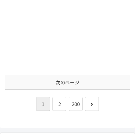
次のページ
次
1
2
200
へ