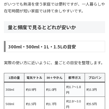
がいつでも熱湯を使う家庭では便利ですが、一人暮らしや
在宅時間が短い家庭では持て余しやすいです。
量と頻度で見るとどれが安いか
300ml・500ml・1L・1.5Lの目安
実際の使い方に近いように、量ごとの目安を整理します。
1回の量
電気ケトル
IH＋やかん
都市ガス
プロパン
約1.7〜1.8
300ml
約0.9円
約1.0円
約3.3円
円
約2.8〜3.0
500ml
約1.5円
約1.7円
約5.5円
円