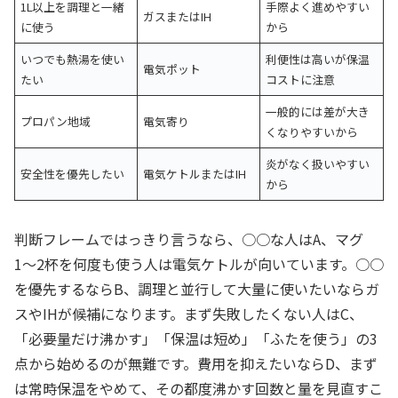
1L以上を調理と一緒
手際よく進めやすい
ガスまたはIH
に使う
から
いつでも熱湯を使い
利便性は高いが保温
電気ポット
たい
コストに注意
一般的には差が大き
プロパン地域
電気寄り
くなりやすいから
炎がなく扱いやすい
安全性を優先したい
電気ケトルまたはIH
から
判断フレームではっきり言うなら、○○な人はA、マグ
1〜2杯を何度も使う人は電気ケトルが向いています。○○
を優先するならB、調理と並行して大量に使いたいならガ
スやIHが候補になります。まず失敗したくない人はC、
「必要量だけ沸かす」「保温は短め」「ふたを使う」の3
点から始めるのが無難です。費用を抑えたいならD、まず
は常時保温をやめて、その都度沸かす回数と量を見直すこ