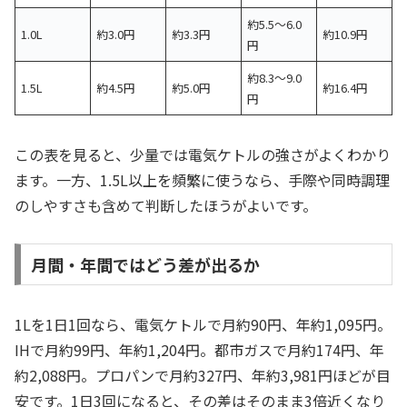
約5.5〜6.0
1.0L
約3.0円
約3.3円
約10.9円
円
約8.3〜9.0
1.5L
約4.5円
約5.0円
約16.4円
円
この表を見ると、少量では電気ケトルの強さがよくわかり
ます。一方、1.5L以上を頻繁に使うなら、手際や同時調理
のしやすさも含めて判断したほうがよいです。
月間・年間ではどう差が出るか
1Lを1日1回なら、電気ケトルで月約90円、年約1,095円。
IHで月約99円、年約1,204円。都市ガスで月約174円、年
約2,088円。プロパンで月約327円、年約3,981円ほどが目
安です。1日3回になると、その差はそのまま3倍近くなり