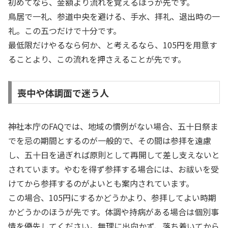
初めてなら、金額より流れを覚えるほうが先です。
鳥居で一礼、参道中央を避ける、手水、拝礼、退出時の一
礼。この五つだけで十分です。
最低限だけやるなら何か、と考えるなら、105円を用意す
ることより、この流れを押さえることが先です。
喪中や体調面で迷う人
神社本庁のFAQでは、地域の慣例がない場合、五十日祭ま
でを忌の期間とするのが一般的で、その間は参拝を遠慮
し、五十日を過ぎれば原則として再開して差し支えないと
されています。やむを得ず参拝する場合には、お祓いを受
けてから参拝するのがよいとも案内されています。
この場合、105円にするかどうかより、参拝してよい時期
かどうかのほうが先です。体調や持病がある場合は個別事
情を優先してください。無理に出向かず、落ち着いてから