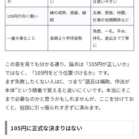
か
い
は使いやすい
縁の成熟、感謝、継
夫婦、家族、仲間、
105円が向く願い
続
仕事の信頼関係など
鳥居、一礼、手水、
一番大事なこと
金額より参拝姿勢
拝礼、退出まで丁寧
に
この表を見ても分かる通り、論点は「105円が正しいか」
ではなく、「105円をどう位置づけるか」です。
まず失敗したくない人はC、つまり“語呂は補助、作法が
本体”という順番で覚えると迷いにくいです。本当にそこ
まで必要なのかと思うかもしれませんが、ここを分けてお
くと、俗説に引っ張られすぎずに済みます。
105円に正式な決まりはない