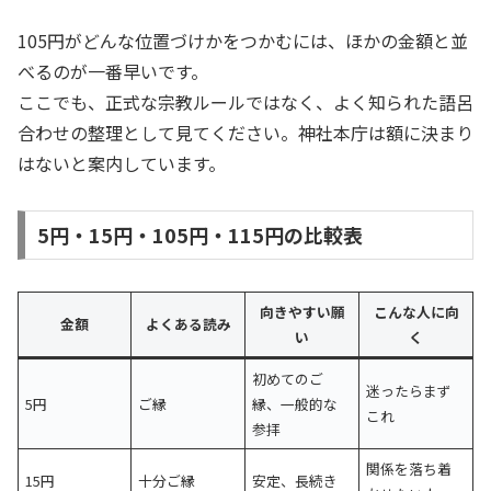
105円がどんな位置づけかをつかむには、ほかの金額と並
べるのが一番早いです。
ここでも、正式な宗教ルールではなく、よく知られた語呂
合わせの整理として見てください。神社本庁は額に決まり
はないと案内しています。
5円・15円・105円・115円の比較表
向きやすい願
こんな人に向
金額
よくある読み
い
く
初めてのご
迷ったらまず
5円
ご縁
縁、一般的な
これ
参拝
関係を落ち着
15円
十分ご縁
安定、長続き