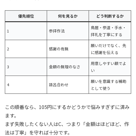
優先順位
何を見るか
どう判断するか
鳥居・参道・手水・
1
参拝作法
拝礼を丁寧にする
願いだけでなく、先
2
感謝の有無
に感謝を伝える
用意しやすい額でよ
3
金額の無理のなさ
い
願いを意識する補助
4
語呂合わせ
として使う
この順番なら、105円にするかどうかで悩みすぎずに済み
ます。
まず失敗したくない人はC、つまり「金額はほどほど、作
法は丁寧」を守れば十分です。