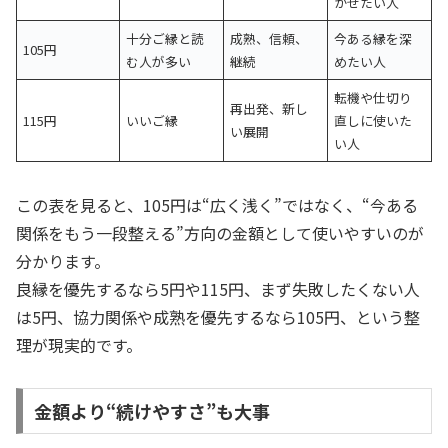
かせたい人
十分ご縁と読
成熟、信頼、
今ある縁を深
105円
む人が多い
継続
めたい人
転機や仕切り
再出発、新し
115円
いいご縁
直しに使いた
い展開
い人
この表を見ると、105円は“広く浅く”ではなく、“今ある
関係をもう一段整える”方向の金額として使いやすいのが
分かります。
良縁を優先するなら5円や115円、まず失敗したくない人
は5円、協力関係や成熟を優先するなら105円、という整
理が現実的です。
金額より“続けやすさ”も大事