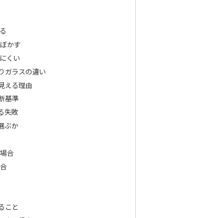
る
ぼかす
にくい
りガラスの違い
見える理由
断基準
る失敗
選ぶか
場合
合
ること