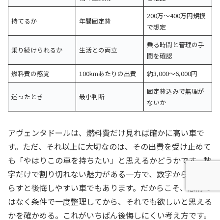
200万〜400万円規模
持てるか
年間固定費
で想定
乗る時間と管理の手
乗り続けられるか
生活との両立
間を確認
燃料費の感覚
100kmあたりの出費
約3,000〜6,000円
固定費込みで無理が
迷ったとき
最小判断
ないか
アヴェンタドールは、燃料費だけ見れば確かに高い車で
す。ただ、それ以上に大切なのは、その出費を受け止めて
も「やはりこの車を持ちたい」と思えるかどうかです。数
字だけで割り切れない魅力がある一方で、数字から目をそ
らすと後悔しやすい車でもあります。だからこそ、感情で
はなく条件で一度整理してから、それでも欲しいと思える
かを確かめる。これがいちばん後悔しにくい考え方です。