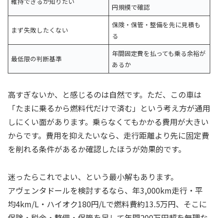
維持できるか知りたい
円規模で確認
保険・保管・整備を先に見積も
まず失敗したくない
る
年間固定費を払っても乗る余裕が
最低限の判断基準
あるか
高すぎないか、と感じるのは自然です。ただ、この車は
「たまに乗るから燃料代だけで済む」という考え方が通用
しにくい面があります。乗らなくてもかかる費用が大きい
からです。費用を抑えたいなら、走行距離より先に固定費
を削れる条件があるか確認したほうが効果的です。
迷ったらこれでよい、という最小解もあります。
アヴェンタドールを検討するなら、年3,000km走行・平
均4km/L・ハイオク180円/Lで燃料費約13.5万円、そこに
保険・税金・整備・保管を足して年間200万円超を無理な