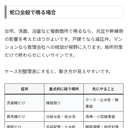
蛇口全般で鳴る場合
台所、洗面、浴室など複数箇所で鳴るなら、元圧や幹線側
の影響を考えたほうがよいです。戸建てなら減圧弁、マン
ションなら管理会社への相談が視野に入ります。局所対策
だけで終わらせにくいサインです。
ケース別整理表にすると、動き方が見えやすいです。
症状
重点的に疑う場所
先にやること
ホース・止水栓・緩
洗濯機だけ
機器周り
衝器
食洗機だけ
分岐水栓・給水系
清掃・小型緩衝器
便座だけ
手前配管・止水栓
開度調整・局所対策