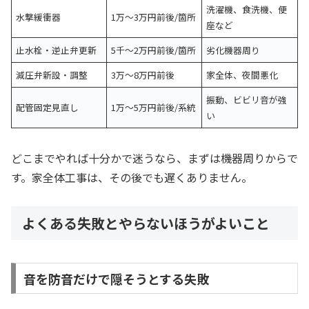
洗濯機、食洗機、便
水撃緩衝器
1万〜3万円前後/箇所
座など
止水栓・逆止弁更新
5千〜2万円前後/箇所
劣化機器周り
減圧弁新設・調整
3万〜8万円前後
家全体、夜間悪化
振動、ビビリ音が強
配管固定見直し
1万〜5万円前後/系統
い
どこまでやれば十分かで迷うなら、まずは機器周りからで
す。家全体工事は、その後でも遅くありません。
よくある失敗とやらないほうがよいこと
音を防音だけで隠そうとする失敗