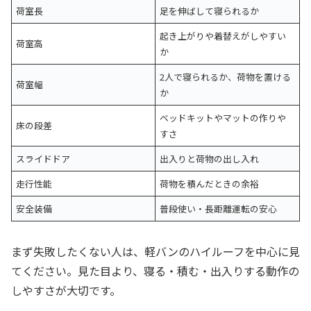
荷室長
足を伸ばして寝られるか
起き上がりや着替えがしやすい
荷室高
か
2人で寝られるか、荷物を置ける
荷室幅
か
ベッドキットやマットの作りや
床の段差
すさ
スライドドア
出入りと荷物の出し入れ
走行性能
荷物を積んだときの余裕
安全装備
普段使い・長距離運転の安心
まず失敗したくない人は、軽バンのハイルーフを中心に見
てください。見た目より、寝る・積む・出入りする動作の
しやすさが大切です。