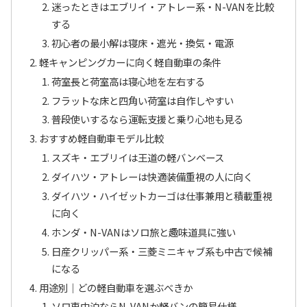
迷ったときはエブリイ・アトレー系・N-VANを比較
する
初心者の最小解は寝床・遮光・換気・電源
軽キャンピングカーに向く軽自動車の条件
荷室長と荷室高は寝心地を左右する
フラットな床と四角い荷室は自作しやすい
普段使いするなら運転支援と乗り心地も見る
おすすめ軽自動車モデル比較
スズキ・エブリイは王道の軽バンベース
ダイハツ・アトレーは快適装備重視の人に向く
ダイハツ・ハイゼットカーゴは仕事兼用と積載重視
に向く
ホンダ・N-VANはソロ旅と趣味道具に強い
日産クリッパー系・三菱ミニキャブ系も中古で候補
になる
用途別｜どの軽自動車を選ぶべきか
ソロ車中泊ならN-VANか軽バンの簡易仕様