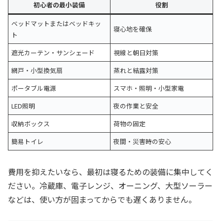
初心者の最小装備
役割
ベッドマットまたはベッドキッ
寝心地を確保
ト
遮光カーテン・サンシェード
視線と朝日対策
網戸・小型換気扇
蒸れと結露対策
ポータブル電源
スマホ・照明・小型家電
LED照明
夜の作業と安全
収納ボックス
荷物の固定
簡易トイレ
夜間・災害時の安心
費用を抑えたいなら、最初は寝るための装備に集中してく
ださい。冷蔵庫、電子レンジ、オーニング、大型ソーラー
などは、使い方が固まってからでも遅くありません。