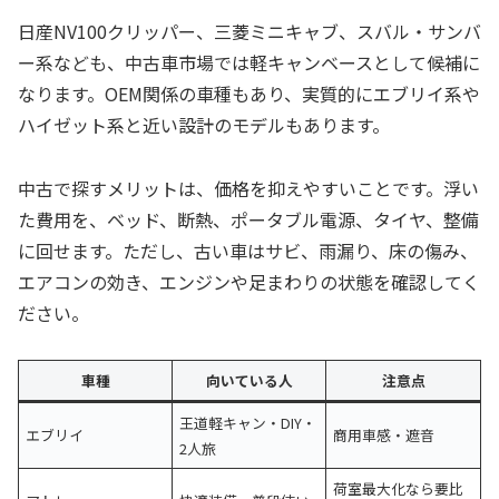
日産NV100クリッパー、三菱ミニキャブ、スバル・サンバ
ー系なども、中古車市場では軽キャンベースとして候補に
なります。OEM関係の車種もあり、実質的にエブリイ系や
ハイゼット系と近い設計のモデルもあります。
中古で探すメリットは、価格を抑えやすいことです。浮い
た費用を、ベッド、断熱、ポータブル電源、タイヤ、整備
に回せます。ただし、古い車はサビ、雨漏り、床の傷み、
エアコンの効き、エンジンや足まわりの状態を確認してく
ださい。
車種
向いている人
注意点
王道軽キャン・DIY・
エブリイ
商用車感・遮音
2人旅
荷室最大化なら要比