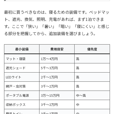
最初に買うべきなのは、寝るための装備です。ベッドマッ
ト、遮光、換気、照明、充電があれば、まず1泊できま
す。ここで「狭い」「暑い」「暗い」「寝にくい」と感じ
る部分を把握してから、追加装備を選びましょう。
最小装備
費用目安
優先度
マット・寝袋
1万〜4万円
高
遮光シェード
5千〜3万円
高
LEDライト
2千〜1万円
高
網戸・虫対策
3千〜2万円
高
ポータブル電源
3万〜15万円
中〜高
収納ボックス
3千〜2万円
中
簡易トイレ
3千〜2万円
中