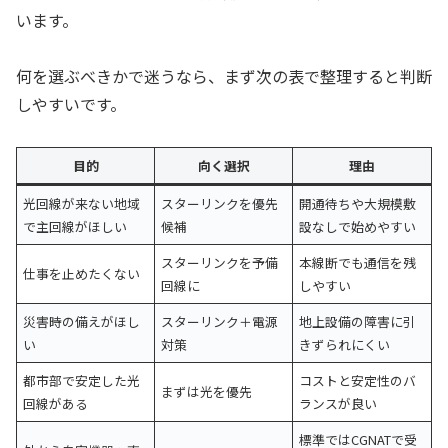
います。
何を選ぶべきかで迷うなら、まず次の表で整理すると判断
しやすいです。
目的
向く選択
理由
光回線が来ない地域
スターリンクを優先
開通待ちや大規模敷
で主回線がほしい
候補
設なしで始めやすい
スターリンクを予備
本線断でも通信を残
仕事を止めたくない
回線に
しやすい
災害時の備えがほし
スターリンク＋電源
地上設備の障害に引
い
対策
きずられにくい
都市部で安定した光
コストと安定性のバ
まずは光を優先
回線がある
ランスが良い
標準ではCGNATで受