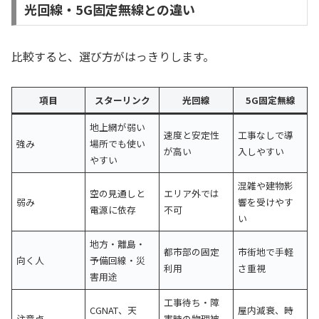
光回線・5G固定無線との違い
比較すると、選び方がはっきりします。
項目
スターリンク
光回線
5G固定無線
地上網が弱い
速度と安定性
工事なしで導
強み
場所でも使い
が高い
入しやすい
やすい
混雑や建物影
空の見通しと
エリア外では
弱み
響を受けやす
電源に依存
不可
い
地方・離島・
都市部の固定
市街地で手軽
向く人
予備回線・災
利用
さ重視
害用途
工事待ち・障
CGNAT、天
屋内減衰、時
注意点
害時の物理被