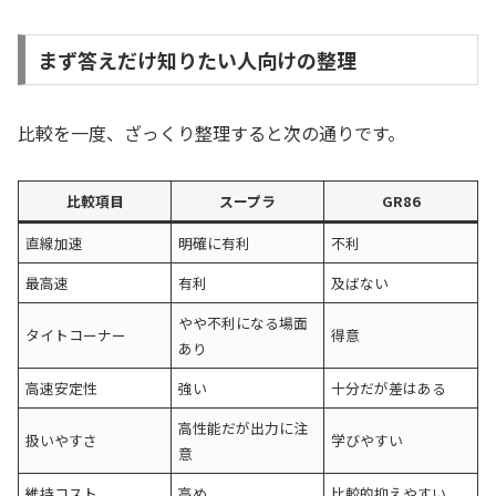
まず答えだけ知りたい人向けの整理
比較を一度、ざっくり整理すると次の通りです。
比較項目
スープラ
GR86
直線加速
明確に有利
不利
最高速
有利
及ばない
やや不利になる場面
タイトコーナー
得意
あり
高速安定性
強い
十分だが差はある
高性能だが出力に注
扱いやすさ
学びやすい
意
維持コスト
高め
比較的抑えやすい