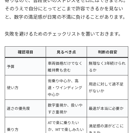
寄りなので、普段使いのストレスをゼロにはできません。
そのうえで自分にとってどこまで許容できるかを見ない
と、数字の満足感が日常の不満に負けることがあります。
失敗を避けるためのチェックリストを置いておきます。
確認項目
見るべき点
判断の目安
車両価格だけでなく
無理なく3年続けられ
予算
維持費も含む
るか
街乗り中心か、高
用途に対して過不足
使い方
速・ワインディング
がないか
中心か
数字重視か、扱いや
速さの優先度
最速が本当に必要か
すさ重視か
ATで楽に乗りたい
満足感の源がどこに
乗り方
か、MTで楽しみたい
あるか