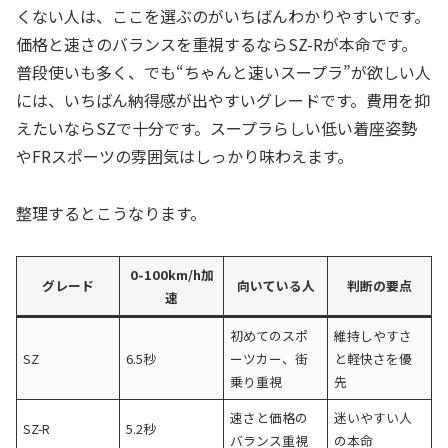
くない人は、ここを選ぶのがいちばんわかりやすいです。
価格と速さのバランスを重視するならSZ-Rが本命です。
普段使いも多く、でも“ちゃんと速いスープラ”が欲しい人
には、いちばん納得感が出やすいグレードです。費用を抑
えたいならSZで十分です。スープラらしい低い着座姿勢
やFRスポーツの雰囲気はしっかり味わえます。
整理するとこうなります。
0-100km/h加
グレード
向いている人
判断の要点
速
初めてのスポ
維持しやすさ
SZ
6.5秒
ーツカー、街
と軽快さを優
乗り重視
先
速さと価格の
迷いやすい人
SZ-R
5.2秒
バランス重視
の本命