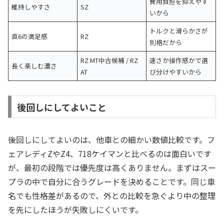
費用負担を抑えやす
維持しやすさ
SZ
いから
トルクと滑らかさが
直6の満足感
RZ
別格だから
RZ MT中古候補 / RZ
速さか操作感かで選
長く楽しむ濃さ
AT
び分けやすいから
後回しにしてよいこと
後回しにしてよいのは、他車との細かい数値比較です。フ
ェアレディZやZ4、718ケイマンと比べるのは面白いです
が、最初の段階では優先度は高くありません。まずはスー
プラの中で自分に合うグレードを決めることです。同じ車
名でも性格差があるので、外との比較を急ぐより中の整理
を先にしたほうが失敗しにくいです。