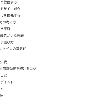
らと放置する
件を見ずに買う
だけを優先する
めの考え方
働き家庭
高齢者がいる家庭
違う選び方
いトイレの電気代
電気代
で節電効果を続けるコツ
の目安
しポイント
り方
か