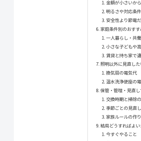
金額が小さいか
明るさや対応条
安全性より節電
家庭条件別のおすす
一人暮らし・共
小さな子どもや
賃貸と持ち家で
照明以外に見直した
換気扇の電気代
温水洗浄便座の
保管・管理・見直し
交換時期と掃除
季節ごとの見直
家族ルールの作
結局どうすればよい
今すぐやること