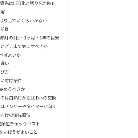
優先はLED化と切り忘れ防止
小解
ぱなしでいくらかかるか
と前提
白熱灯の1日・1ヶ月・1年の目安
るとどこまで気にすべきか
べばよいか
の違い
選び方
たい対応条件
始めるべきか
のは白熱灯からLEDへの交換
家はセンサーやタイマーが向く
人向けの優先順位
先順位チェックリスト
ないほうがよいこと