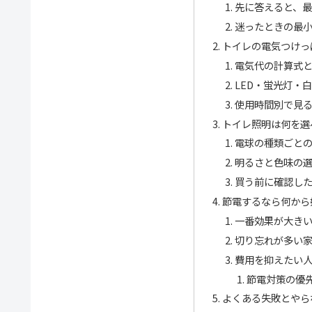
先に答えると、最
迷ったときの最
トイレの電気つけっ
電気代の計算式
LED・蛍光灯・
使用時間別で見
トイレ照明は何を選
電球の種類ごと
明るさと色味の
買う前に確認し
節電するなら何から
一番効果が大きい
切り忘れが多い
費用を抑えたい
節電対策の優
よくある失敗とやら