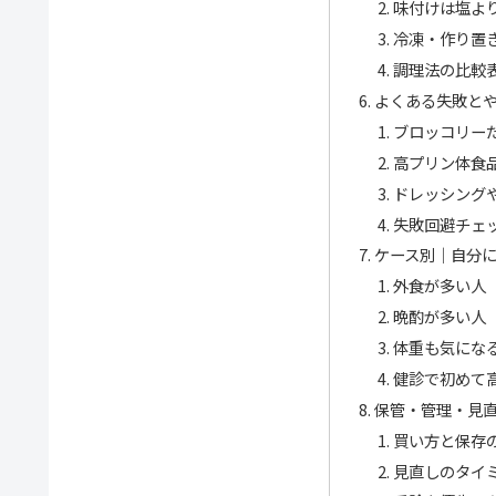
味付けは塩よ
冷凍・作り置
調理法の比較
よくある失敗と
ブロッコリー
高プリン体食
ドレッシング
失敗回避チェ
ケース別｜自分
外食が多い人
晩酌が多い人
体重も気にな
健診で初めて
保管・管理・見
買い方と保存
見直しのタイ