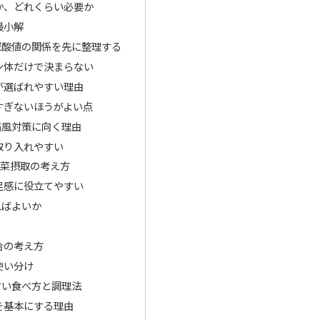
か、どれくらい必要か
最小解
尿酸値の関係を先に整理する
ン体だけで決まらない
が選ばれやすい理由
すぎないほうがよい点
痛風対策に向く理由
取り入れやすい
野菜摂取の考え方
足感に役立てやすい
ればよいか
合の考え方
使い分け
すい食べ方と調理法
を基本にする理由