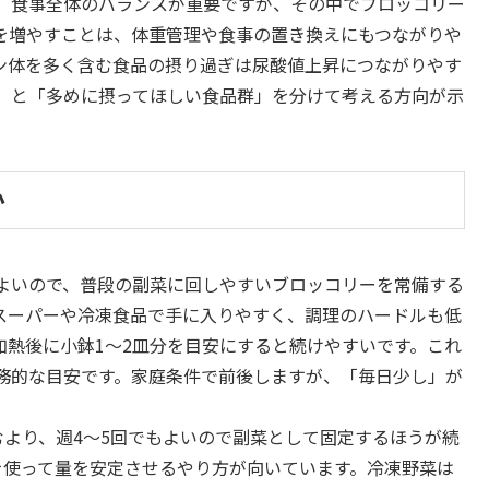
、食事全体のバランスが重要ですが、その中でブロッコリー
を増やすことは、体重管理や食事の置き換えにもつながりや
ン体を多く含む食品の摂り過ぎは尿酸値上昇につながりやす
」と「多めに摂ってほしい食品群」を分けて考える方向が示
か
よいので、普段の副菜に回しやすいブロッコリーを常備する
スーパーや冷凍食品で手に入りやすく、調理のハードルも低
、加熱後に小鉢1〜2皿分を目安にすると続けやすいです。これ
務的な目安です。家庭条件で前後しますが、「毎日少し」が
むより、週4〜5回でもよいので副菜として固定するほうが続
を使って量を安定させるやり方が向いています。冷凍野菜は