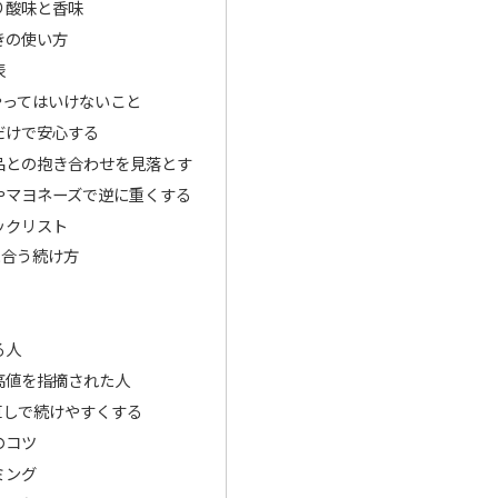
り酸味と香味
きの使い方
表
やってはいけないこと
だけで安心する
品との抱き合わせを見落とす
やマヨネーズで逆に重くする
ックリスト
に合う続け方
る人
高値を指摘された人
直しで続けやすくする
のコツ
ミング