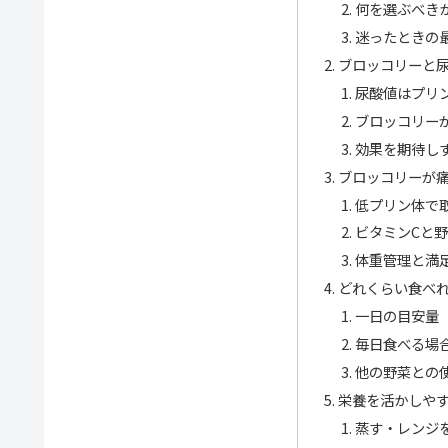
何を選ぶべき
迷ったときの
ブロッコリーと
尿酸値はプリ
ブロッコリー
効果を期待し
ブロッコリーが
低プリン体で
ビタミンCと
体重管理と満
どれくらい食べ
一日の目安量
毎日食べる場
他の野菜との
栄養を活かしや
蒸す・レンジ