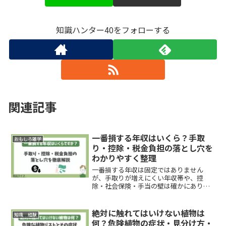
知識ハンター40をフォローする
関連記事
一番損する年収はいくら？手取
おもしろ雑学
り・控除・税金負担の落とし穴を
わかりやすく整理
一番損する年収は固定ではありません
が、手取りが増えにくい年収帯や、控
除・社会保険・手当の壁は確かにありま
す。最新制度を踏まえ、損しやすいライ
ン、見落としやすい落とし穴、手取りを
守る具体策を整理します。
絶対に触れてはいけない植物は
知識 経験
何？危険植物の症状・見分け方・