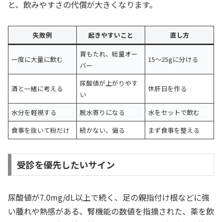
と、飲みやすさの代償が大きくなります。
失敗例
起きやすいこと
直し方
胃もたれ、総量オー
一度に大量に飲む
15〜25gに分ける
バー
尿酸値が上がりやす
酒と一緒に考える
休肝日を作る
い
水分を軽視する
脱水寄りになる
水をセットで飲む
食事を抜いて粉だけ
続かない、偏る
まず食事を整える
受診を優先したいサイン
尿酸値が7.0mg/dL以上で続く、足の親指付け根などに強
い腫れや熱感がある、腎機能の数値を指摘された、薬を飲