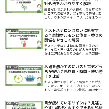
対処法をわかりやすく解説
触るだけでかぶれや火傷のような症状を
起こす危険植物を、安全重視で整理しま
した。ウルシ類やイラクサ、光毒性のあ
る植物の特徴、触れた後の初動、家庭や
学校での予防策まで判断しやすく解説し
ます。
テストステロンは匂いに影響す
知識 経験
る？男性ホルモンと体臭・香りの
関係をやさしく解説
テストステロンは匂いに影響するのか
を、皮脂・汗・体臭の仕組みから整理。
女性に好印象な香りの条件、生活習慣で
整えるコツ、香水との使い分け、やって
はいけない失敗まで、判断しやすく解説
します。
お湯を沸かすのにガスと電気どっ
知識 経験
ちが安い？光熱費・時間・使い勝
手を比較
お湯を沸かすならガスと電気どっちが安
いのかを、都市ガス・プロパン・電気ケ
トル・電気ポット・IHで比較。300ml〜
1.5Lのコスト、保温の注意点、節約術、
家庭別の選び方までわかりやすく整理し
ます。
目が疲れているサインは？見逃し
知識 経験
やすい症状と今すぐできる対処法