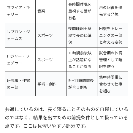
長時間睡眠を
マライア・キ
声の回復を優
音楽
重視する話が
ャリー
先する発想
有名
夜間睡眠＋昼
回復をトレー
レブロン・ジ
スポーツ
寝で長めに確
ニングの一部
ェームズ
保
と考える姿勢
10時間前後以
試合期の体調
ロジャー・フ
スポーツ
上が話題にな
管理として睡
ェデラー
ることがある
眠を使う
集中時間帯に
研究者・作家
9〜11時間前後
学術・創作
合わせて仕事
の一部
が合う例も
を組む
共通しているのは、長く寝ることそのものを自慢している
のではなく、結果を出すための前提条件として扱っている
点です。ここは見習いやすい部分です。