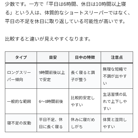
少数です。一方で「平日は6時間、休日は10時間以上寝
る」という人は、体質的なショートスリーパーではなく、
平日の不足を休日に取り返している可能性が高いです。
比較すると違いが見えやすくなります。
タイプ
目安
日中の特徴
注意点
無理な短縮で
ロングスリー
9時間前後以上
長く寝ると調
不調が出やす
パー傾向
で安定
子が整う
い
生活習慣の乱
比較的安定し
一般的な範囲
6〜8時間前後
れで上下しや
やすい
すい
平日不足、休
休みに寝だめ
体質と混同し
寝不足の反動
日に長く寝る
しがち
やすい