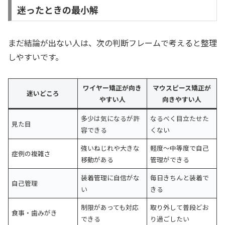
迷ったときの最小解
まだ結論が出ない人は、次の判断フレームで考えると整理
しやすいです。
ワイヤー矯正が向き
マウスピース矯正が
迷いどころ
やすい人
向きやすい人
多少は気になるが許
なるべく目立たせた
見た目
容できる
くない
強いねじれや大きな
軽度〜中等度で自己
症例の複雑さ
移動がある
管理ができる
装着管理に自信がな
毎日きちんと装着で
自己管理
い
きる
制限があっても対応
取り外して普段どお
食事・歯みがき
できる
り過ごしたい