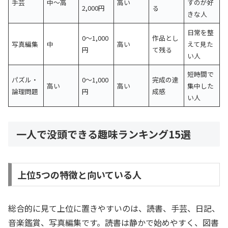
手芸
中〜高
高い
すのが好
2,000円
る
きな人
日常を整
0〜1,000
作品とし
写真編集
中
高い
えて見た
円
て残る
い人
短時間で
パズル・
0〜1,000
完成の達
高い
高い
集中した
論理問題
円
成感
い人
一人で没頭できる趣味ランキング15選
上位5つの特徴と向いている人
総合的に見て上位に置きやすいのは、読書、手芸、日記、
音楽鑑賞、写真編集です。読書は静かで始めやすく、図書