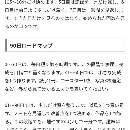
に5〜10分だけ始めます。5日目は記録を一言だけ残し、6
日目は前日より少しだけ深く、7日目は一週間を見返しま
す。できた日だけを見るのではなく、始められた回数を見
るのがコツです。
90日ロードマップ
0〜30日は、毎日短く触る時期です。この段階で無理に完
成を目指すと重くなります。31〜60日では、小さな完成
を1つ作ります。読了1冊、コースター1枚、写真3枚選定
など、外から見て分かる区切りを置いてください。
61〜90日では、少しだけ質を整えます。道具を1つ買い足
す、ノートを見返して改善点を1つ決める、作品を1つ飾
る。この段階でも、増やすのは少しで十分です。趣味は
「深く長く」育てればよく、「早く大きく」は狙わないほ