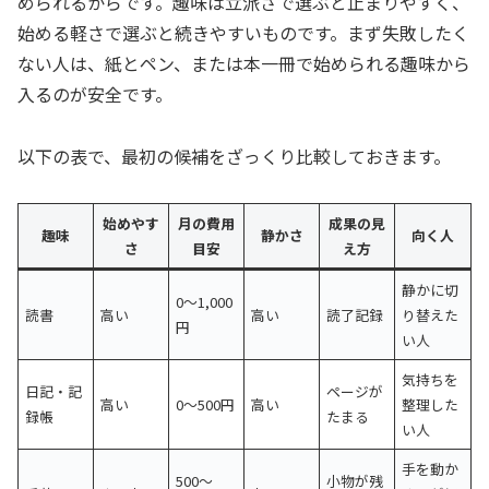
められるからです。趣味は立派さで選ぶと止まりやすく、
始める軽さで選ぶと続きやすいものです。まず失敗したく
ない人は、紙とペン、または本一冊で始められる趣味から
入るのが安全です。
以下の表で、最初の候補をざっくり比較しておきます。
始めやす
月の費用
成果の見
趣味
静かさ
向く人
さ
目安
え方
静かに切
0〜1,000
読書
高い
高い
読了記録
り替えた
円
い人
気持ちを
日記・記
ページが
高い
0〜500円
高い
整理した
録帳
たまる
い人
手を動か
500〜
小物が残