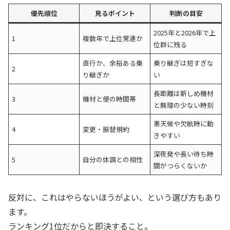
優先順位
見るポイント
判断の目安
2025年と2026年で上
1
複数年で上位常連か
位群に残る
直行か、余裕ある乗
乗り継ぎは短すぎな
2
り継ぎか
い
長距離は新しめ機材
3
機材と便の時間帯
と無理の少ない時刻
悪天候や欠航時に動
4
変更・振替規約
きやすい
深夜発や長い待ち時
5
自分の体調との相性
間がつらくないか
反対に、これはやらないほうがよい、という選び方もあり
ます。
ランキング1位だからと即決すること。