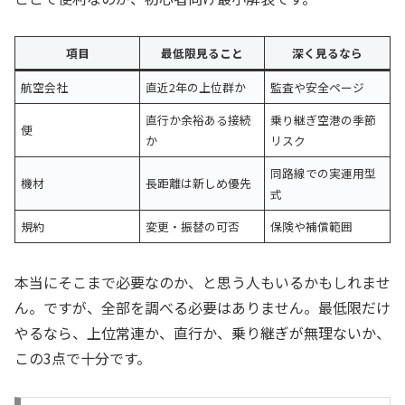
項目
最低限見ること
深く見るなら
航空会社
直近2年の上位群か
監査や安全ページ
直行か余裕ある接続
乗り継ぎ空港の季節
便
か
リスク
同路線での実運用型
機材
長距離は新しめ優先
式
規約
変更・振替の可否
保険や補償範囲
本当にそこまで必要なのか、と思う人もいるかもしれませ
ん。ですが、全部を調べる必要はありません。最低限だけ
やるなら、上位常連か、直行か、乗り継ぎが無理ないか、
この3点で十分です。