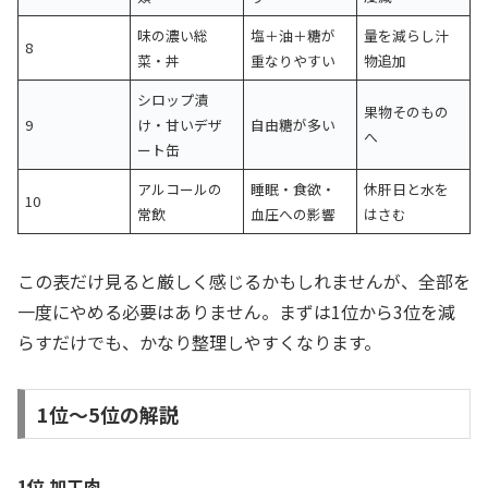
味の濃い総
塩＋油＋糖が
量を減らし汁
8
菜・丼
重なりやすい
物追加
シロップ漬
果物そのもの
9
け・甘いデザ
自由糖が多い
へ
ート缶
アルコールの
睡眠・食欲・
休肝日と水を
10
常飲
血圧への影響
はさむ
この表だけ見ると厳しく感じるかもしれませんが、全部を
一度にやめる必要はありません。まずは1位から3位を減
らすだけでも、かなり整理しやすくなります。
1位〜5位の解説
1位 加工肉