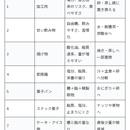
卵・蒸し鶏に
1
加工肉
来のリスク、食
置き換える
べやすさ
自由糖、飲み
水・無糖茶・
2
甘い飲み物
やすさ、習慣
炭酸水へ
化
酸化油、脂質
焼き・蒸しへ
3
揚げ物
過多、量が増
一部置換
えやすい
塩分、脂質、
汁＋主食＋卵
4
即席麺
栄養の偏り
へ分解
糖＋脂＋精製
おにぎり＋卵
5
菓子パン
穀物
へ
脂質、塩分、
ナッツや果物
6
スナック菓子
止まりにくさ
へ
ケーキ・アイス
糖と脂の重な
食後少量か頻
7
類
り
度減