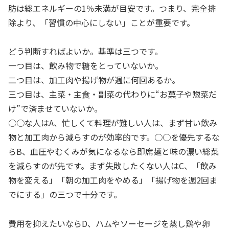
肪は総エネルギーの1％未満が目安です。つまり、完全排
除より、「習慣の中心にしない」ことが重要です。
どう判断すればよいか。基準は三つです。
一つ目は、飲み物で糖をとっていないか。
二つ目は、加工肉や揚げ物が週に何回あるか。
三つ目は、主菜・主食・副菜の代わりに“お菓子や惣菜だ
け”で済ませていないか。
○○な人はA、忙しくて料理が難しい人は、まず甘い飲み
物と加工肉から減らすのが効率的です。○○を優先するな
らB、血圧やむくみが気になるなら即席麺と味の濃い総菜
を減らすのが先です。まず失敗したくない人はC、「飲み
物を変える」「朝の加工肉をやめる」「揚げ物を週2回ま
でにする」の三つで十分です。
費用を抑えたいならD、ハムやソーセージを蒸し鶏や卵