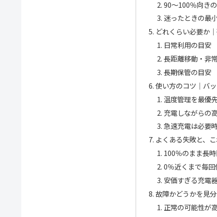
90〜100％向き
迷ったときの最
どれくらい必要か｜
日常利用の目安
長距離移動・非
長期保管の目安
使い方のコツ｜バッ
温度管理を最優
充電しながらの
急速充電は必要
よくある失敗と、こ
100％のまま長
0％近くまで毎回
安価すぎる充電
故障かどうかを見分
正常の可能性が