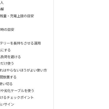
の人
小解
残量・充電上限の目安
常時の目安
テリーを長持ちさせる運用
先にする
高負荷を避ける
時だけ使う
れはやらないほうがよい使い方
時間放置する
使い切る
器や劣化ケーブルを使う
けるチェックポイント
高いサイン