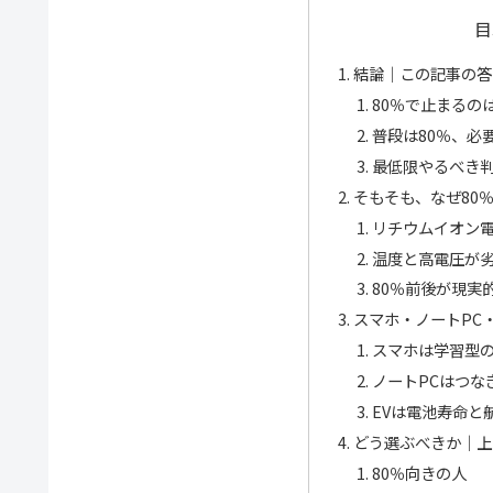
目
結論｜この記事の答
80％で止まるの
普段は80％、必
最低限やるべき
そもそも、なぜ80
リチウムイオン
温度と高電圧が
80％前後が現実
スマホ・ノートPC・
スマホは学習型
ノートPCはつな
EVは電池寿命と
どう選ぶべきか｜上
80％向きの人