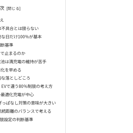
次
え
は不具合とは限らない
要な日だけ100％が基本
判断基準
％で止まるのか
電池は満充電の維持が苦手
劣化を早める
的な落としどころ
EVで違う80％制限の考え方
の最適化充電が中心
ぎっぱなし対策の意味が大きい
航続距離のバランスで考える
限設定の判断基準