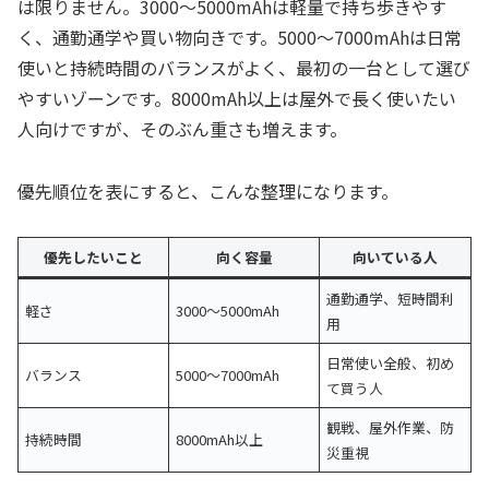
は限りません。3000〜5000mAhは軽量で持ち歩きやす
く、通勤通学や買い物向きです。5000〜7000mAhは日常
使いと持続時間のバランスがよく、最初の一台として選び
やすいゾーンです。8000mAh以上は屋外で長く使いたい
人向けですが、そのぶん重さも増えます。
優先順位を表にすると、こんな整理になります。
優先したいこと
向く容量
向いている人
通勤通学、短時間利
軽さ
3000〜5000mAh
用
日常使い全般、初め
バランス
5000〜7000mAh
て買う人
観戦、屋外作業、防
持続時間
8000mAh以上
災重視