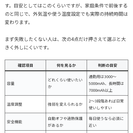
す。目安としてはこのくらいですが、家庭条件で前後する
のと同じで、外気温や使う温度設定でも実際の持続時間は
変わります。
まず失敗したくない人は、次の4点だけ押さえて選ぶと大
きく外しにくいです。
確認項目
何を見るか
判断の目安
通勤用は3000〜
どれくらい使いたい
容量
5000mAh、長時間は
か
7000mAh以上
2〜3段階あれば日常
温度調整
強弱を変えられるか
使いしやすい
自動オフや過熱保護
毎日使うなら必須に
安全機能
があるか
近い