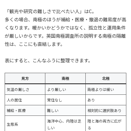
「観光や研究の難しさで比べたい人」はC。
多くの場合、南極のほうが補給・医療・撤退の難易度が高
くなります。暖かいかどうかではなく、孤立性と運用条件
が厳しいからです。英国南極調査所の説明する南極の隔離
性は、ここにも直結します。
表にすると、こんなふうに整理できます。
見方
南極
北極
気温の厳しさ
より厳しい
南極よりは緩い
人の居住
常住なし
あり
補給・医療
難しい
相対的に選択肢あり
海洋中心、内陸は乏
陸と海の両方に広が
生態系
しい
る