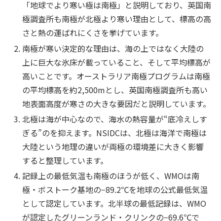
「地球でより寒い極は南極」と説明しており、英国南
極調査所も南極が北極より寒い理由として、標高の高
さと熱の運ばれにくさを挙げています。
南極が寒い決定的な理由は、海の上ではなく大陸の
上に巨大な氷床が載っていること、そして平均標高が
高いことです。オーストラリア南極プログラムは南極
の平均標高を約2,500mとし、英国南極調査所も高い
地表面高度が寒さの大きな要因だと説明しています。
北極は海が中心なので、海水の熱容量が“底冷えしす
ぎる”のを抑えます。NSIDCは、北極は海洋で南極は
大陸という地理の違いが両極の環境差に大きく影響
すると整理しています。
記録上の最低気温も南極のほうが低く、WMOは南
極・ボストーク基地の−89.2℃を地球の公式最低気温
として認定しています。北半球の最低記録は、WMO
が認定したグリーンランド・クリンクの−69.6℃で