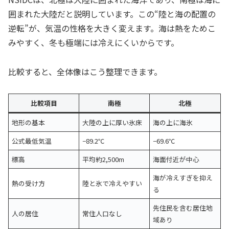
囲まれた大陸だと説明しています。この“陸と海の配置の
逆転”が、気温の性格を大きく変えます。海は熱をためこ
みやすく、冬も極端には冷えにくいからです。
比較すると、全体像はこう整理できます。
比較項目
南極
北極
地形の基本
大陸の上に厚い氷床
海の上に海氷
公式最低気温
−89.2℃
−69.6℃
標高
平均約2,500m
海面付近が中心
海が冷えすぎを抑え
熱の受け方
陸と氷で冷えやすい
る
先住民を含む居住地
人の居住
常住人口なし
域あり