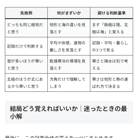
失敗例
何がまずいか
避ける判断基準
どっちも同じ極地だ
地形と海の違いを見
まず「南極は陸、北
と思う
落とす
極は海」と覚える
平均や体感、運用の
記録・平均・暮らし
記録だけで判断する
厳しさを見落とす
の3つで見る
雪が多いほうが寒い
乾燥寒冷の環境を見
寒さと降水は別で考
と思う
落とす
える
北極のほうが北にあ
方角だけで理解して
寒さは地形と熱の運
るから寒いと思う
しまう
ばれ方で決まる
結局どう覚えればいいか｜迷ったときの最
小解
最後に、この記事全体の答えを一つにまとめます。