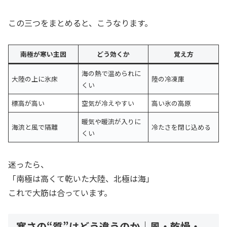
この三つをまとめると、こうなります。
南極が寒い主因
どう効くか
覚え方
海の熱で温められに
大陸の上に氷床
陸の冷凍庫
くい
標高が高い
空気が冷えやすい
高い氷の高原
暖気や暖流が入りに
海流と風で隔離
冷たさを閉じ込める
くい
迷ったら、
「南極は高くて乾いた大陸、北極は海」
これで大筋は合っています。
寒さの“質”はどう違うのか｜風・乾燥・