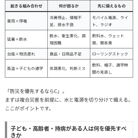
起きる組み合わせ
何が困るか
先に備えるもの
冷房停止、情報不
モバイル電源、ライ
豪雨＋停電
足、排水不良
ト、ラジオ
脱水、衛生悪化、調
飲料水、ウェット
猛暑＋断水
理困難
類、簡易食
台風＋物流遅れ
食品・日用品不足
ローリングストック
飲料、帽子、通学時
高温＋子どもの通学
体調悪化、判断ミス
間の見直し
「防災を優先するならC」。
まずは複合災害を前提に、水と電源を切り分けて備える。
ここがポイントです。
子ども・高齢者・持病がある人は何を優先すべ
きか