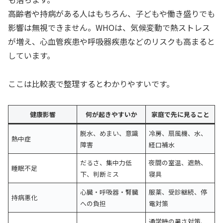
高齢者や持病がある人はもちろん、子どもや働き盛りでも
影響は無視できません。WHOは、気候変動で熱ストレス
が増え、心血管疾患や呼吸器疾患などのリスクも高まると
しています。
ここは比較表で整理するとわかりやすいです。
健康影響
何が起きやすいか
家庭で先に見ること
脱水、めまい、意識
冷房、扇風機、水、
熱中症
障害
経口補水
だるさ、集中力低
夜間の室温、遮熱、
睡眠不足
下、判断ミス
寝具
心臓・呼吸器・腎臓
服薬、受診継続、停
持病悪化
への負担
電対策
通学時の暑さ対策、