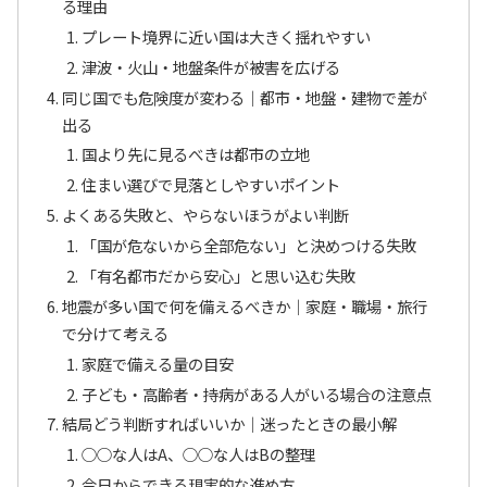
る理由
プレート境界に近い国は大きく揺れやすい
津波・火山・地盤条件が被害を広げる
同じ国でも危険度が変わる｜都市・地盤・建物で差が
出る
国より先に見るべきは都市の立地
住まい選びで見落としやすいポイント
よくある失敗と、やらないほうがよい判断
「国が危ないから全部危ない」と決めつける失敗
「有名都市だから安心」と思い込む失敗
地震が多い国で何を備えるべきか｜家庭・職場・旅行
で分けて考える
家庭で備える量の目安
子ども・高齢者・持病がある人がいる場合の注意点
結局どう判断すればいいか｜迷ったときの最小解
○○な人はA、○○な人はBの整理
今日からできる現実的な進め方