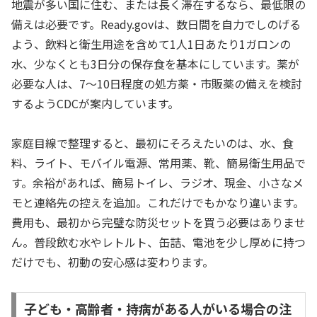
地震が多い国に住む、または長く滞在するなら、最低限の
備えは必要です。Ready.govは、数日間を自力でしのげる
よう、飲料と衛生用途を含めて1人1日あたり1ガロンの
水、少なくとも3日分の保存食を基本にしています。薬が
必要な人は、7〜10日程度の処方薬・市販薬の備えを検討
するようCDCが案内しています。
家庭目線で整理すると、最初にそろえたいのは、水、食
料、ライト、モバイル電源、常用薬、靴、簡易衛生用品で
す。余裕があれば、簡易トイレ、ラジオ、現金、小さなメ
モと連絡先の控えを追加。これだけでもかなり違います。
費用も、最初から完璧な防災セットを買う必要はありませ
ん。普段飲む水やレトルト、缶詰、電池を少し厚めに持つ
だけでも、初動の安心感は変わります。
子ども・高齢者・持病がある人がいる場合の注