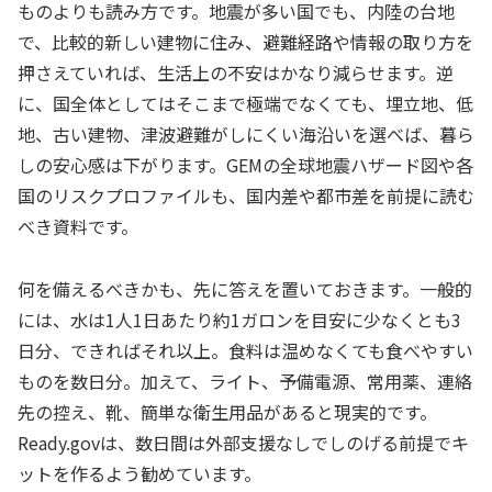
ものよりも読み方です。地震が多い国でも、内陸の台地
で、比較的新しい建物に住み、避難経路や情報の取り方を
押さえていれば、生活上の不安はかなり減らせます。逆
に、国全体としてはそこまで極端でなくても、埋立地、低
地、古い建物、津波避難がしにくい海沿いを選べば、暮ら
しの安心感は下がります。GEMの全球地震ハザード図や各
国のリスクプロファイルも、国内差や都市差を前提に読む
べき資料です。
何を備えるべきかも、先に答えを置いておきます。一般的
には、水は1人1日あたり約1ガロンを目安に少なくとも3
日分、できればそれ以上。食料は温めなくても食べやすい
ものを数日分。加えて、ライト、予備電源、常用薬、連絡
先の控え、靴、簡単な衛生用品があると現実的です。
Ready.govは、数日間は外部支援なしでしのげる前提でキ
ットを作るよう勧めています。