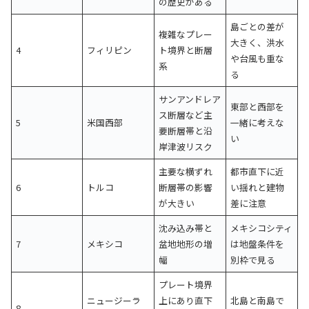
の歴史がある
島ごとの差が
複雑なプレー
大きく、洪水
4
フィリピン
ト境界と断層
や台風も重な
系
る
サンアンドレア
東部と西部を
ス断層など主
5
米国西部
一緒に考えな
要断層帯と沿
い
岸津波リスク
主要な横ずれ
都市直下に近
6
トルコ
断層帯の影響
い揺れと建物
が大きい
差に注意
沈み込み帯と
メキシコシティ
7
メキシコ
盆地地形の増
は地盤条件を
幅
別枠で見る
プレート境界
ニュージーラ
上にあり直下
北島と南島で
8