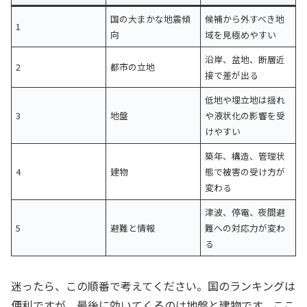
国の大まかな地震傾
候補から外すべき地
1
向
域を見極めやすい
沿岸、盆地、断層近
2
都市の立地
接で差が出る
低地や埋立地は揺れ
3
地盤
や液状化の影響を受
けやすい
築年、構造、管理状
4
建物
態で被害の受け方が
変わる
津波、停電、夜間避
5
避難と情報
難への対応力が変わ
る
迷ったら、この順番で考えてください。国のランキングは
便利ですが、最後に効いてくるのは地盤と建物です。ここ