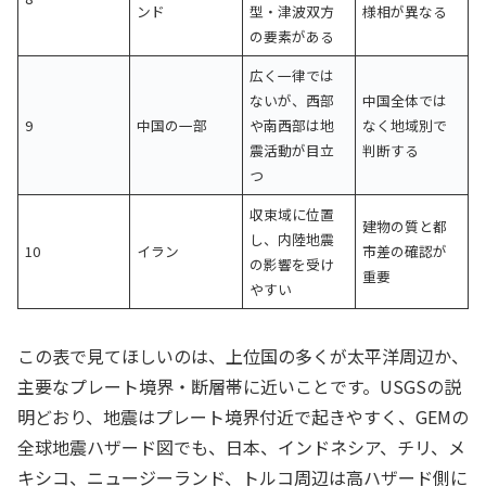
ンド
型・津波双方
様相が異なる
の要素がある
広く一律では
ないが、西部
中国全体では
9
中国の一部
や南西部は地
なく地域別で
震活動が目立
判断する
つ
収束域に位置
建物の質と都
し、内陸地震
10
イラン
市差の確認が
の影響を受け
重要
やすい
この表で見てほしいのは、上位国の多くが太平洋周辺か、
主要なプレート境界・断層帯に近いことです。USGSの説
明どおり、地震はプレート境界付近で起きやすく、GEMの
全球地震ハザード図でも、日本、インドネシア、チリ、メ
キシコ、ニュージーランド、トルコ周辺は高ハザード側に