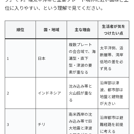
位に入りやすい、という理解で見てください。
生活者が気を
順位
国・地域
主な理由
つけたい点
複数プレート
太平洋側、活
の会合域で、海
断層帯、湾岸
1
日本
溝型・直下
低地の差を必
型・津波の要
ず見る
素が重なる
沿岸部は津
沈み込み帯と
波、都市部は
2
インドネシア
火山弧が重な
地盤と建物差
る
が大きい
南米西岸の沈
沿岸都市は避
み込み帯で巨
3
チリ
難経路を前提
大地震と津波
に考える