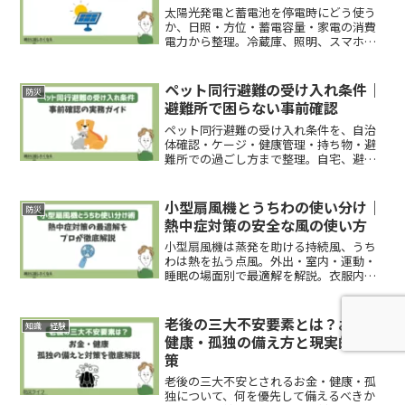
太陽光発電と蓄電池を停電時にどう使う
か、日照・方位・蓄電容量・家電の消費
電力から整理。冷蔵庫、照明、スマホ充
電など、何を優先し何を後回しにするか
判断できます。
ペット同行避難の受け入れ条件｜
防災
避難所で困らない事前確認
ペット同行避難の受け入れ条件を、自治
体確認・ケージ・健康管理・持ち物・避
難所での過ごし方まで整理。自宅、避難
所、車中避難のどれを選ぶべきか判断で
きます。
小型扇風機とうちわの使い分け｜
防災
熱中症対策の安全な風の使い方
小型扇風機は蒸発を助ける持続風、うち
わは熱を払う点風。外出・室内・運動・
睡眠の場面別で最適解を解説。衣服内通
風や間接風、節電と安全のコツ、Q&A付
きで実践しやすい指南書。
老後の三大不安要素とは？お金・
知識 経験
健康・孤独の備え方と現実的な対
策
老後の三大不安とされるお金・健康・孤
独について、何を優先して備えるべきか