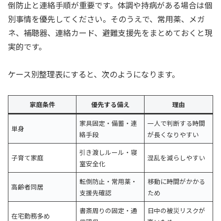
倒防止と連絡手順が重要です。体調や持病がある場合は個
別事情を優先してください。そのうえで、常用薬、メガ
ネ、補聴器、連絡カード、避難支援先をまとめておくと現
実的です。
ケース別整理表にすると、次のようになります。
家庭条件
優先する備え
理由
家具固定・備蓄・連
一人で判断する時間
単身
絡手段
が長くなりやすい
引き渡しルール・寝
子育て家庭
混乱を減らしやすい
室安全化
転倒防止・常用薬・
移動に時間がかかる
高齢者同居
支援先確認
ため
書斎周りの固定・通
日中の被災リスクが
在宅勤務多め