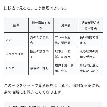
比較表で見ると、こう整理できます。
何を意味する
読者が押さえ
条件
具体例
か
るべき点
力のたまり具
プレート運
長い時間で増
応力
合
動、活断層
える
断層の動きや
地下水、岩
水や地質の影
すべりやすさ
すさ
質、割れ目
響を受ける
周辺地震、豪
単独では決め
トリガー
最後の一押し
雨、注入
手にならない
この三つをセットで見る癖をつけると、過剰な不安にも、
逆の油断にも傾きにくくなります。