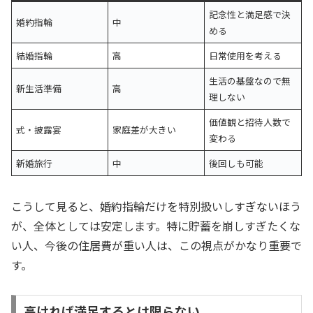
記念性と満足感で決
婚約指輪
中
める
結婚指輪
高
日常使用を考える
生活の基盤なので無
新生活準備
高
理しない
価値観と招待人数で
式・披露宴
家庭差が大きい
変わる
新婚旅行
中
後回しも可能
こうして見ると、婚約指輪だけを特別扱いしすぎないほう
が、全体としては安定します。特に貯蓄を崩しすぎたくな
い人、今後の住居費が重い人は、この視点がかなり重要で
す。
高ければ満足するとは限らない