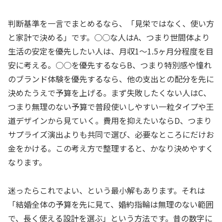
判断基準を一言でまとめるなら、「見栄ではなく、使い方
と家計で決める」です。○○な人はA、つまり世間体より
生活の安定を優先したい人は、月収1〜1.5ヶ月分程度を目
安に考える。○○を優先するならB、つまり特別感や憧れ
のブランド体験を優先するなら、他の支出との配分を先に
決めたうえで予算を上げる。まず失敗したくない人はC、
つまり無理のない予算で普段使いしやすい一粒タイプや王
道デザインから見ていく。費用を抑えたいならD、つまり
サプライズ演出よりも共同で選び、必要なところにだけお
金をかける。この考え方で整理すると、かなり決めやすく
なります。
迷ったらこれでよい、という最小解もあります。それは
「結婚全体の予算を先に見て、婚約指輪は無理のない範囲
で、長く使える設計を選ぶ」という方法です。昔の数字に