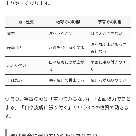
まりやすくなります。
力・性質
地球での影響
宇宙での影響
重力
涙を下へ流す
ほとんど流さない
涙を丸くまとめる主
表面張力
水滴を少し丸くする
役になる
目や皮膚に涙が広が
表面に張り付きやす
ぬれやすさ
る
い
まばたき
涙を広げて排出する
広げるが残りやすい
つまり、宇宙の涙は「重力で落ちない」「表面張力でまと
まる」「目や皮膚に張り付く」という3つの性質で動きま
す。
涙は完全に浮いていくわけではない