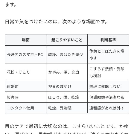
ます。
日常で気をつけたいのは、次のような場面です。
場面
起こりやすいこと
判断基準
休憩とまばたきを増
長時間のスマホ・PC
乾燥、まばたき減少
やす
こすらず洗顔・受診
花粉・ほこり
かゆみ、涙、充血
も検討
運転前
視界のぼやけ
無理に運転しない
災害時
ほこり、煙、乾燥
保護眼鏡や清潔な布
コンタクト使用
乾燥、異物感
違和感があれば外す
目のケアで最初に大切なのは、こすらないことです。かゆ