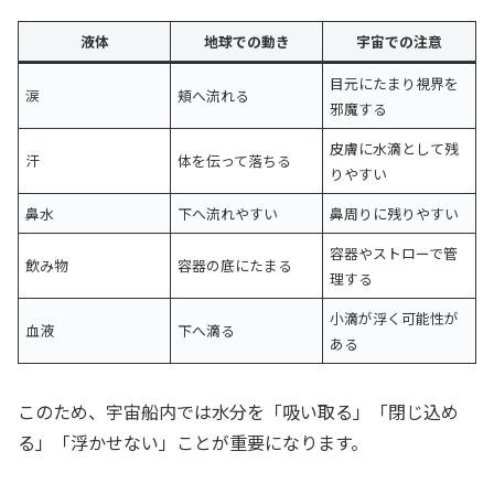
液体
地球での動き
宇宙での注意
目元にたまり視界を
涙
頬へ流れる
邪魔する
皮膚に水滴として残
汗
体を伝って落ちる
りやすい
鼻水
下へ流れやすい
鼻周りに残りやすい
容器やストローで管
飲み物
容器の底にたまる
理する
小滴が浮く可能性が
血液
下へ滴る
ある
このため、宇宙船内では水分を「吸い取る」「閉じ込め
る」「浮かせない」ことが重要になります。