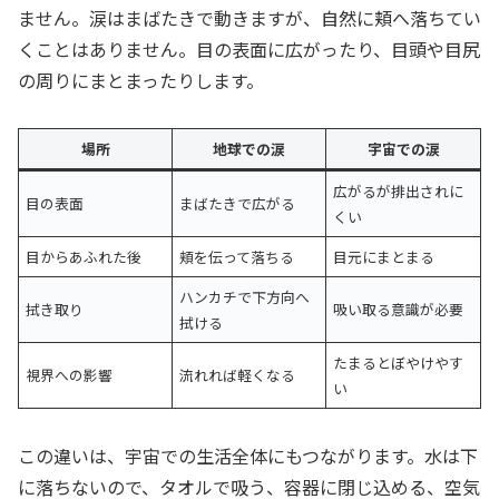
ません。涙はまばたきで動きますが、自然に頬へ落ちてい
くことはありません。目の表面に広がったり、目頭や目尻
の周りにまとまったりします。
場所
地球での涙
宇宙での涙
広がるが排出されに
目の表面
まばたきで広がる
くい
目からあふれた後
頬を伝って落ちる
目元にまとまる
ハンカチで下方向へ
拭き取り
吸い取る意識が必要
拭ける
たまるとぼやけやす
視界への影響
流れれば軽くなる
い
この違いは、宇宙での生活全体にもつながります。水は下
に落ちないので、タオルで吸う、容器に閉じ込める、空気