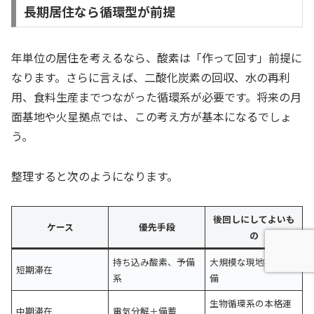
長期居住なら循環型が前提
年単位の居住を考えるなら、酸素は「作って回す」前提に
なります。さらに言えば、二酸化炭素の回収、水の再利
用、食料生産までつながった循環系が必要です。将来の月
面基地や火星拠点では、この考え方が基本になるでしょ
う。
整理すると次のようになります。
後回しにしてよいも
ケース
優先手段
の
持ち込み酸素、予備
大規模な現地抽出設
短期滞在
系
備
生物循環系の本格運
中期滞在
電気分解＋備蓄