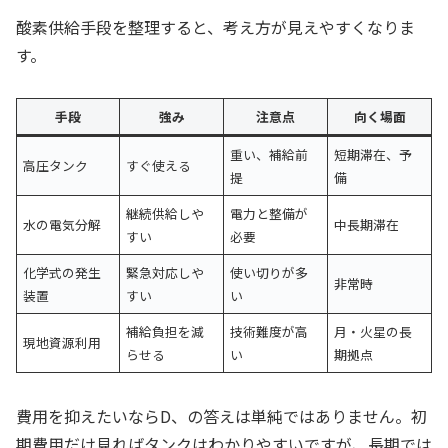
酸素供給手段を整理すると、考え方が見えやすくなりま
す。
手段
強み
注意点
向く場面
重い、補給前
短期滞在、予
高圧タンク
すぐ使える
提
備
継続供給しや
電力と整備が
水の電気分解
中長期滞在
すい
必要
化学式の発生
緊急対応しや
使い切りが多
非常時
装置
すい
い
補給負担を減
技術難度が高
月・火星の長
現地資源利用
らせる
い
期拠点
費用を抑えたいならD、の答えは単純ではありません。初
期費用だけ見ればタンクはわかりやすいですが、長期では