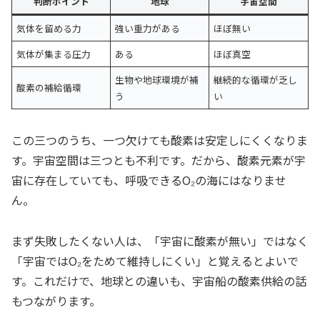
判断ポイント
地球
宇宙空間
気体を留める力
強い重力がある
ほぼ無い
気体が集まる圧力
ある
ほぼ真空
生物や地球環境が補
継続的な循環が乏し
酸素の補給循環
う
い
この三つのうち、一つ欠けても酸素は安定しにくくなりま
す。宇宙空間は三つとも不利です。だから、酸素元素が宇
宙に存在していても、呼吸できるO₂の海にはなりませ
ん。
まず失敗したくない人は、「宇宙に酸素が無い」ではなく
「宇宙ではO₂をためて維持しにくい」と覚えるとよいで
す。これだけで、地球との違いも、宇宙船の酸素供給の話
もつながります。