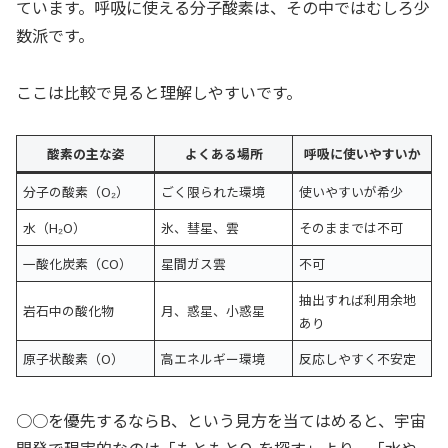
ています。呼吸に使える分子酸素は、その中ではむしろ少
数派です。
ここは比較で見ると理解しやすいです。
酸素の主な姿
よくある場所
呼吸に使いやすいか
分子の酸素（O₂）
ごく限られた環境
使いやすいが希少
水（H₂O）
氷、彗星、雲
そのままでは不可
一酸化炭素（CO）
星間ガス雲
不可
抽出すれば利用余地
岩石中の酸化物
月、惑星、小惑星
あり
原子状酸素（O）
高エネルギー環境
反応しやすく不安定
○○を優先するならB、という見方を当てはめると、宇宙
開発で現実的なのは「もともとO₂を探す」より、「水や