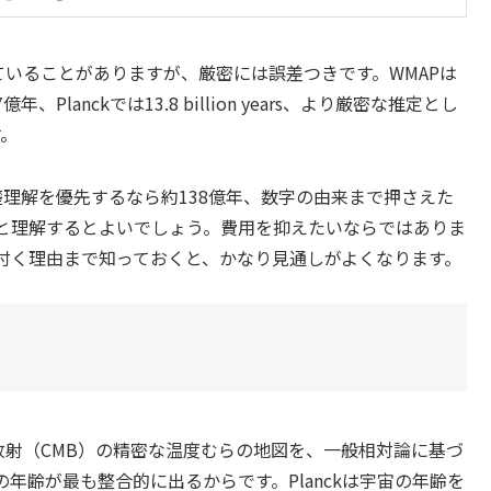
ていることがありますが、厳密には誤差つきです。WMAPは
7億年、Planckでは13.8 billion years、より厳密な推定とし
す。
礎理解を優先するなら約138億年、数字の由来まで押さえた
と理解するとよいでしょう。費用を抑えたいならではありま
が付く理由まで知っておくと、かなり見通しがよくなります。
放射（CMB）の精密な温度むらの地図を、一般相対論に基づ
年齢が最も整合的に出るからです。Planckは宇宙の年齢を