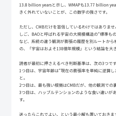
13.8 billion yearsと示し、WMAPも13.77 
きく外れていないことが、この数字の強さです。
ただし、CMBだけを盲信しているわけではありま
しご、BAOと呼ばれる宇宙の大規模構造の“標準も
など、系統の違う観測が膨張の履歴を別ルートから
の、「宇宙はおよそ138億年規模」という結論を大
読者が最初に押さえるべき判断基準は、次の3つで
1つ目は、宇宙年齢は“現在の膨張率を単純に逆算し
と。
2つ目は、最も強い根拠はCMBだが、他の観測での
3つ目は、ハッブルテンションのような食い違いがあ
す。
迷ったらこれでよい、という最小解も置いておきま