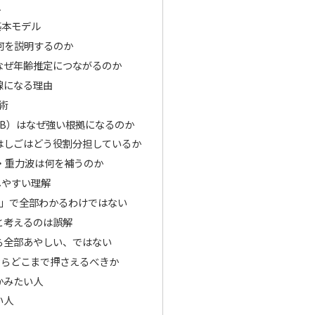
え
基本モデル
何を説明するのか
なぜ年齢推定につながるのか
線になる理由
術
MB）はなぜ強い根拠になるのか
はしごはどう役割分担しているか
・重力波は何を補うのか
しやすい理解
数」で全部わかるわけではない
と考えるのは誤解
ら全部あやしい、ではない
ならどこまで押さえるべきか
かみたい人
い人