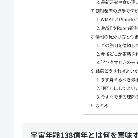
最新研究や食い違
観測装置の進歩で何
WMAPとPlanc
JWSTやRubin
情報の見分け方と今
どの説明を信頼し
今後どこが更新さ
学び直すときのチ
結局どうすればよい
まず覚えるべき最
後回しにしてよい
今すぐできる理解
まとめ
宇宙年齢138億年とは何を意味