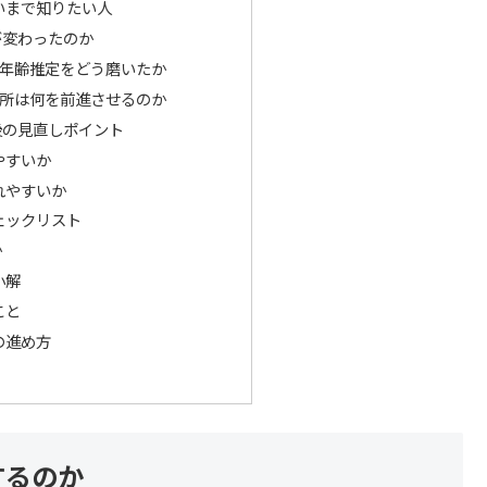
いまで知りたい人
が変わったのか
kが年齢推定をどう磨いたか
観測所は何を前進させるのか
後の見直しポイント
やすいか
れやすいか
ェックリスト
か
小解
こと
の進め方
するのか