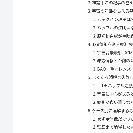
結論｜この記事の答
宇宙の年齢を支える
ビッグバン理論は
ハッブルの法則は
原初核合成が補助
138億年を測る観測技
宇宙背景放射（C
赤方偏移と距離の
BAO・重力レンズ
よくある誤解と失敗
「1÷ハッブル定
宇宙に中心がある
観測が食い違うな
ケース別に理解する
まず全体像だけつ
理屈まで納得した