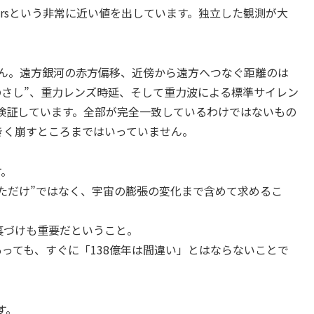
billion yearsという非常に近い値を出しています。独立した観測が大
せん。遠方銀河の赤方偏移、近傍から遠方へつなぐ距離のは
のさし”、重力レンズ時延、そして重力波による標準サイレン
検証しています。全部が完全一致しているわけではないもの
きく崩すところまではいっていません。
す。
ただけ”ではなく、宇宙の膨張の変化まで含めて求めるこ
裏づけも重要だということ。
っても、すぐに「138億年は間違い」とはならないことで
す。