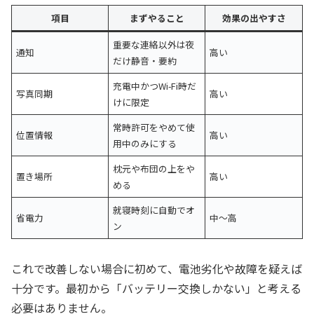
項目
まずやること
効果の出やすさ
重要な連絡以外は夜
通知
高い
だけ静音・要約
充電中かつWi-Fi時だ
写真同期
高い
けに限定
常時許可をやめて使
位置情報
高い
用中のみにする
枕元や布団の上をや
置き場所
高い
める
就寝時刻に自動でオ
省電力
中〜高
ン
これで改善しない場合に初めて、電池劣化や故障を疑えば
十分です。最初から「バッテリー交換しかない」と考える
必要はありません。