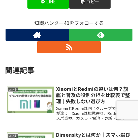
LINE
コピー
知識ハンター40をフォローする
関連記事
XiaomiとRedmiの違いは何？旗
スマホ
艦と普及の役割分担を比較表で整
理｜失敗しない選び方
XiaomiとRedmiは同じグループでも役割
が違う。Xiaomiは旗艦寄り、Redmiはコ
スパ重視。カメラ・電池・更新・国内対
応（技適/おサイフ等）を比較し、用途別
の最適解と買う前の失敗回避チェックを
提示。
Dimensityとは何か｜スマホ選び
スマホ