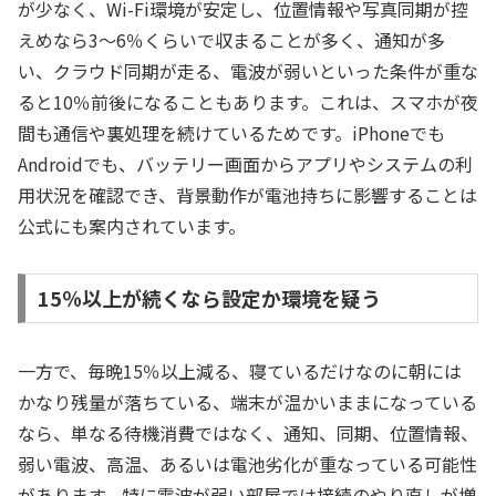
が少なく、Wi-Fi環境が安定し、位置情報や写真同期が控
えめなら3〜6％くらいで収まることが多く、通知が多
い、クラウド同期が走る、電波が弱いといった条件が重な
ると10％前後になることもあります。これは、スマホが夜
間も通信や裏処理を続けているためです。iPhoneでも
Androidでも、バッテリー画面からアプリやシステムの利
用状況を確認でき、背景動作が電池持ちに影響することは
公式にも案内されています。
15％以上が続くなら設定か環境を疑う
一方で、毎晩15％以上減る、寝ているだけなのに朝には
かなり残量が落ちている、端末が温かいままになっている
なら、単なる待機消費ではなく、通知、同期、位置情報、
弱い電波、高温、あるいは電池劣化が重なっている可能性
があります。特に電波が弱い部屋では接続のやり直しが増