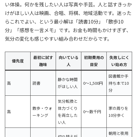
い体操。何かを残したい人は写真や手芸。人と話すきっか
けがほしい人は映画、合唱、将棋、地域活動です。迷った
らこれでよい、という最小解は「読書10分」「散歩10
分」「感想を一言メモ」です。お金も時間もかけすぎず、
気分の変化も感じやすい組み合わせだからです。
最初に試す
向いている
初期費用の
失敗しにく
優先度
趣味
人
目安
い始め方
図書館か手
静かな時間
高
読書
0〜1,500円
持ち本で10
がほしい人
分
気分転換と
散歩・ウォ
体力づくり
家の周りを
高
0〜数千円
ーキング
を両立した
10分歩く
い人
朝用と夜用
切り替えが