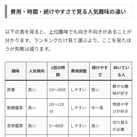
費用・時間・続けやすさで見る人気趣味の違い
以下の表を見ると、上位趣味でも向き不向きがあることが
分かります。ランキングだけ見て選ぶより、ここを見たほ
うが失敗は減ります。
1回の時
続けやす
向いてい
趣味
人気傾向
費用調整
間
さ
る人
静かな趣
読書
高い
10〜30分
しやすい
高い
味が好き
20〜120
物語や学
動画鑑賞
高い
しやすい
中〜高
分
びが好き
切り替え
音楽鑑賞
高い
5〜60分
しやすい
高い
が必要