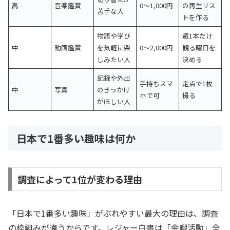
高
音楽鑑賞
0〜1,000円
の再生リス
苦手な人
トを作る
物語や学び
週1本だけ
中
動画鑑賞
を気軽に楽
0〜2,000円
観る曜日を
しみたい人
決める
記録や外出
手持ちスマ
定点で1枚
中
写真
のきっかけ
ホで可
撮る
がほしい人
日本で1番多い趣味は何か
調査によって1位が変わる理由
「日本で1番多い趣味」がぶれやすい最大の理由は、調査
の枠組みが違うからです。レジャー白書は「余暇活動」全