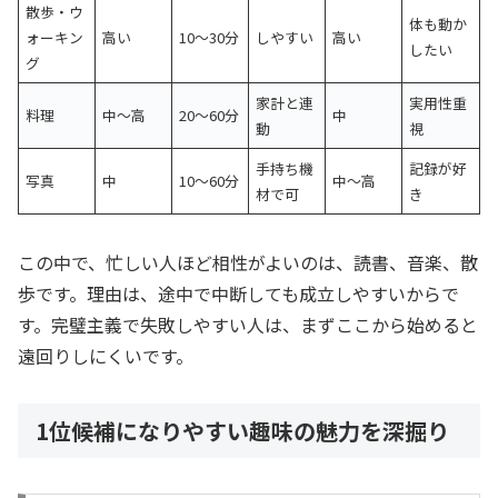
散歩・ウ
体も動か
ォーキン
高い
10〜30分
しやすい
高い
したい
グ
家計と連
実用性重
料理
中〜高
20〜60分
中
動
視
手持ち機
記録が好
写真
中
10〜60分
中〜高
材で可
き
この中で、忙しい人ほど相性がよいのは、読書、音楽、散
歩です。理由は、途中で中断しても成立しやすいからで
す。完璧主義で失敗しやすい人は、まずここから始めると
遠回りしにくいです。
1位候補になりやすい趣味の魅力を深掘り