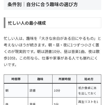
条件別｜自分に合う趣味の選び方
忙しい人の最小構成
忙しい人は、趣味を「大きな余白がある日にやるもの」と
考えないほうが続きます。朝・昼・夜に1つずつ小さく置
くのが現実的です。朝は読書10分、昼は音楽1曲、夜は散
歩10分。この形なら、仕事や家事がある人でも崩れにく
いです。
時間帯
趣味
所要時間
始め方
机か食卓に本
朝
読書
10分
を出しておく
再生リストを1
昼
音楽
5分