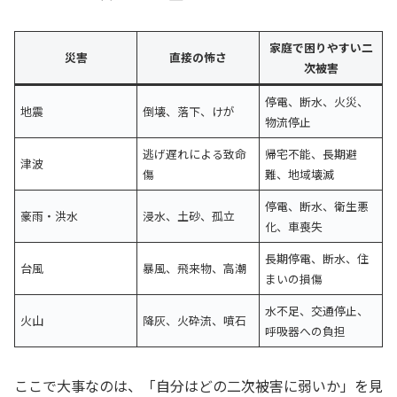
家庭で困りやすい二
災害
直接の怖さ
次被害
停電、断水、火災、
地震
倒壊、落下、けが
物流停止
逃げ遅れによる致命
帰宅不能、長期避
津波
傷
難、地域壊滅
停電、断水、衛生悪
豪雨・洪水
浸水、土砂、孤立
化、車喪失
長期停電、断水、住
台風
暴風、飛来物、高潮
まいの損傷
水不足、交通停止、
火山
降灰、火砕流、噴石
呼吸器への負担
ここで大事なのは、「自分はどの二次被害に弱いか」を見