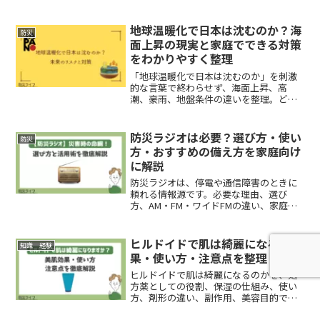
方、家族別の注意点が分かります。
地球温暖化で日本は沈むのか？海
防災
面上昇の現実と家庭でできる対策
をわかりやすく整理
「地球温暖化で日本は沈むのか」を刺激
的な言葉で終わらせず、海面上昇、高
潮、豪雨、地盤条件の違いを整理。どの
家庭が何を優先して備えるべきか、迷っ
たときの最小解まで実用的にまとめまし
た。
防災ラジオは必要？選び方・使い
防災
方・おすすめの備え方を家庭向け
に解説
防災ラジオは、停電や通信障害のときに
頼れる情報源です。必要な理由、選び
方、AM・FM・ワイドFMの違い、家庭で
の置き場所、使い方、点検方法まで、災
害時に本当に使える形でわかりやすく整
理しました。
ヒルドイドで肌は綺麗になる？効
知識 経験
果・使い方・注意点を整理
ヒルドイドで肌は綺麗になるのかを、処
方薬としての役割、保湿の仕組み、使い
方、剤形の違い、副作用、美容目的での
注意点まで整理。乾燥肌でどう使うと失