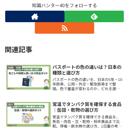
知識ハンター40をフォローする
関連記事
パスポートの色の違いは？日本の
知識 経験
種類と選び方
パスポートの色の違いを、日本の5年・10
年旅券、公用・外交・緊急旅券まで整
理。色で審査が変わるのか、どれを選ぶ
べきか、更新前に確認すべき残存期間ま
で分かります。
常温でタンパク質を確保する食品
防災
｜缶詰・乾物の選び方
常温でタンパク質を確保できる食品を、
魚缶・肉缶・豆・乾物・粉末食品まで比
較。停電・断水時の選び方、1日量の考え