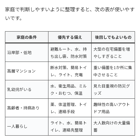
家庭で判断しやすいように整理すると、次の表が使いやす
いです。
家庭の条件
優先する備え
後回しでもよいもの
避難ルート、水、持
大型の在宅備蓄を増
沿岸部・低地
ち出し袋、防水対策
やしすぎること
断水対策、簡易トイ
重い備蓄を1か所に集
高層マンション
レ、ライト、充電
中させること
水、衛生用品、ミル
見た目重視の防災グ
乳幼児がいる
ク・おむつ、保温
ッズ
薬、体温管理、トイ
趣味性の高いアウト
高齢者・持病あり
レ、連絡手段
ドア用品
ライト、水、簡易ト
大人数向けの大量備
一人暮らし
イレ、連絡先整理
蓄