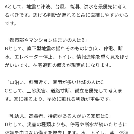
Aとして、地震と津波、台風、高潮、洪水を最優先に考え
るべきです。逃げる判断が遅れると命に直結しやすいから
です。
「都市部やマンション住まいの人はB」
Bとして、直下型地震の揺れそのものに加え、停電、断
水、エレベーター停止、トイレ、情報途絶を重く見たほう
がいいです。在宅避難の備えが現実的になります。
「山沿い、斜面近く、豪雨が多い地域の人はC」
Cとして、土砂災害、道路寸断、孤立を優先して考えま
す。家に残るより、早めに離れる判断が重要です。
「乳幼児、高齢者、持病がある人がいる家庭はD」
Dとして、災害の種類よりも、停電や断水が続いたときに
体調を崩さない備えを優先します。水、トイレ、薬、体温