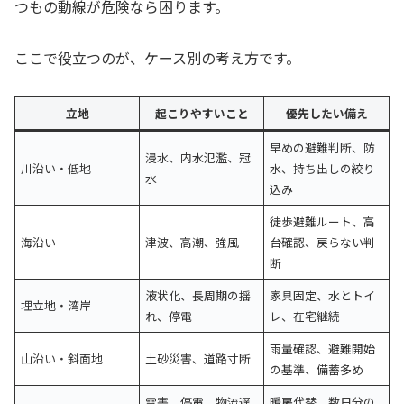
つもの動線が危険なら困ります。
ここで役立つのが、ケース別の考え方です。
立地
起こりやすいこと
優先したい備え
早めの避難判断、防
浸水、内水氾濫、冠
川沿い・低地
水、持ち出しの絞り
水
込み
徒歩避難ルート、高
海沿い
津波、高潮、強風
台確認、戻らない判
断
液状化、長周期の揺
家具固定、水とトイ
埋立地・湾岸
れ、停電
レ、在宅継続
雨量確認、避難開始
山沿い・斜面地
土砂災害、道路寸断
の基準、備蓄多め
雪害、停電、物流遅
暖房代替、数日分の