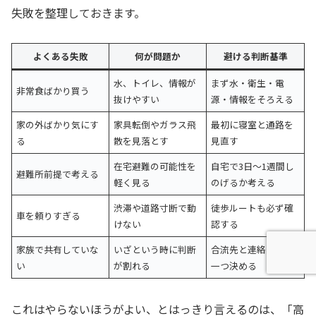
失敗を整理しておきます。
よくある失敗
何が問題か
避ける判断基準
水、トイレ、情報が
まず水・衛生・電
非常食ばかり買う
抜けやすい
源・情報をそろえる
家の外ばかり気にす
家具転倒やガラス飛
最初に寝室と通路を
る
散を見落とす
見直す
在宅避難の可能性を
自宅で3日〜1週間し
避難所前提で考える
軽く見る
のげるか考える
渋滞や道路寸断で動
徒歩ルートも必ず確
車を頼りすぎる
けない
認する
家族で共有していな
いざという時に判断
合流先と連絡方法を
い
が割れる
一つ決める
これはやらないほうがよい、とはっきり言えるのは、「高