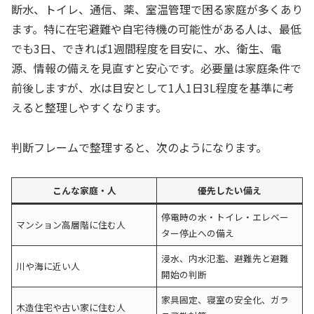
断水、トイレ、通信、薬、室温管理で困る家庭が多くあり
ます。特に在宅避難や自宅待機の可能性がある人は、最低
でも3日、できれば1週間程度を目安に、水、衛生、電
源、情報の備えを見直すと安心です。必要量は家庭条件で
前後しますが、水は目安として1人1日3L程度を基準に考
えると整理しやすくなります。
判断フレームで整理すると、次のようになります。
こんな家庭・人
優先したい備え
停電時の水・トイレ・エレベー
マンション高層階に住む人
ター停止への備え
浸水、内水氾濫、避難先と避難
川や海に近い人
開始の判断
家具固定、寝室の安全化、ガラ
木造住宅や古い家に住む人