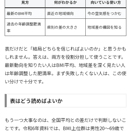
見方
何がわかるか
向いている使い方
最新のBMI平均
直近の地域傾向
今の空気感をつかむ
過去の年齢調整肥満
県別の差の大きさ
地域差の構図を知る
率
表だけだと「結局どちらを信じればよいのか」と思うかも
しれません。答えは、両方を役割分担して使うことです。
最新動向を知りたい人はBMI平均、地域差を深く見たい人
は年齢調整した肥満率。まず失敗したくない人は、この使
い分けで十分です。
表はどう読めばよいか
もう一つ大事なのは、全国平均との差だけで判断しないこ
とです。令和6年資料では、BMI上位群は男性20〜69歳で