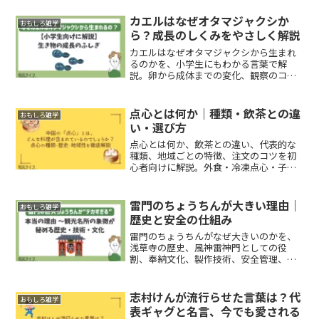
カエルはなぜオタマジャクシか
おもしろ雑学
ら？成長のしくみをやさしく解説
カエルはなぜオタマジャクシから生まれ
るのかを、小学生にもわかる言葉で解
説。卵から成体までの変化、観察のコ
ツ、安全な見守り方、自由研究でのまと
め方まで判断できます。
点心とは何か｜種類・飲茶との違
おもしろ雑学
い・選び方
点心とは何か、飲茶との違い、代表的な
種類、地域ごとの特徴、注文のコツを初
心者向けに解説。外食・冷凍点心・子ど
も連れでも迷わず選べます。
雷門のちょうちんが大きい理由｜
おもしろ雑学
歴史と安全の仕組み
雷門のちょうちんがなぜ大きいのかを、
浅草寺の歴史、風神雷神門としての役
割、奉納文化、製作技術、安全管理、観
光での見方まで解説。訪問時の判断や楽
しみ方も分かります。
志村けんが流行らせた言葉は？代
おもしろ雑学
表ギャグと名言、今でも愛される