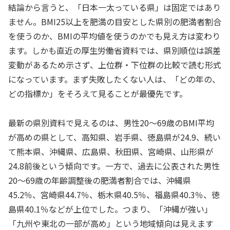
結論から言うと、「日本一太っている県」は固定ではあり
ません。BMI25以上を肥満の目安とした県別の肥満者割合
を使うのか、BMIの平均値を使うのかでも見え方は変わり
ます。しかも直近の厚生労働省資料では、県別順位は誤差
変動があるため示さず、上位群・下位群の比較で読む形式
になっています。まず失敗したくない人は、「どの年の、
どの指標か」をそろえて見ることが最優先です。
最新の県別資料で見えるのは、男性20〜69歳のBMI平均
が高めの県として、高知県、岩手県、徳島県が24.9、続い
て熊本県、沖縄県、広島県、秋田県、宮崎県、山形県が
24.8前後という傾向です。一方で、過去に公表された男性
20〜69歳の年齢調整後の肥満者割合では、沖縄県
45.2％、宮崎県44.7％、栃木県40.5％、福島県40.3％、徳
島県40.1％などが上位でした。つまり、「沖縄が強い」
「九州や東北の一部が高め」という地域傾向は見えます