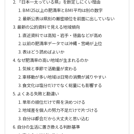
「日本一太っている県」を断定しにくい理由
BMI25以上の肥満率とBMI平均は別の数字
最新公表は県別の厳密順位を前面に出していない
最新の公的資料で見える地域傾向
直近資料では高知・岩手・徳島などが高め
以前の肥満率データでは沖縄・宮崎が上位
表はどう読めばよいか
なぜ肥満率の高い地域が生まれるのか
気候と季節で活動量が変わる
車移動が多い地域は日常の消費が減りやすい
食文化は塩分だけでなく総量にも影響する
よくある失敗と勘違い
単年の順位だけで県を決めつける
地域差を個人の努力不足だけで片づける
自分は都会だから大丈夫と思い込む
自分の生活に置き換える判断基準