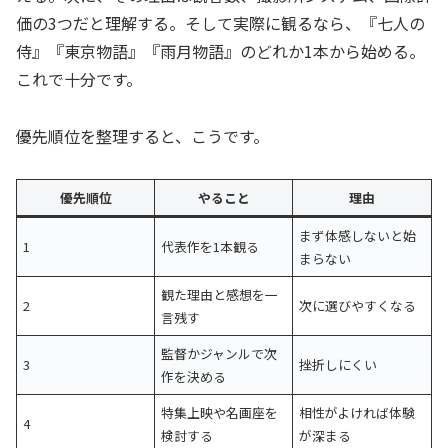
価の3つだと理解する。そして実際に観るなら、『七人の
侍』『東京物語』『雨月物語』のどれか1本から始める。
これで十分です。
優先順位を整理すると、こうです。
優先順位
やること
理由
まず体感しないと始
1
代表作を1本観る
まらない
観た理由と感想を一
2
次に選びやすくなる
言残す
監督かジャンルで次
3
挫折しにくい
作を決める
特集上映や名画座を
相性がよければ体験
4
検討する
が深まる