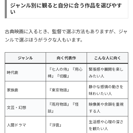
ジャンル別に観ると自分に合う作品を選びやす
い
古典映画に入るとき、監督で選ぶ方法もありますが、ジャ
ンルで選ぶほうがラクな人もいます。
ジャンル
向く代表作
こんな人に向く
『七人の侍』『用心
緊張感や展開を楽し
時代劇
棒』『切腹』
みたい人
静かな感情の動きを
家族劇
『東京物語』
味わいたい人
『雨月物語』『怪
映像美や余韻を重視
文芸・幻想
談』
する人
生活感や心理の深さ
人間ドラマ
『浮雲』
を観たい人