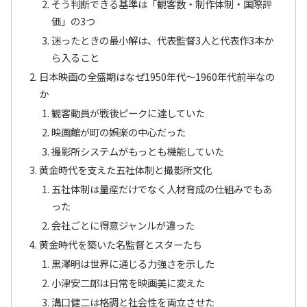
そう判断できる基準は「観客数・制作体制・国際評
価」の3つ
迷ったときの最小解は、代表監督3人と代表作3本か
ら入ること
日本映画の全盛期はなぜ1950年代〜1960年代前半なの
か
観客動員が戦後ピークに達していた
映画館が町の娯楽の中心だった
撮影所システムがもっとも機能していた
黄金時代を支えた五社体制と撮影所文化
五社体制は量産だけでなく人材育成の仕組みでもあ
った
会社ごとに得意ジャンルが違った
黄金時代を築いた名監督とスターたち
黒澤明は世界に通じる力強さを示した
小津安二郎は日常を映画美に変えた
溝口健二は格調と社会性を両立させた