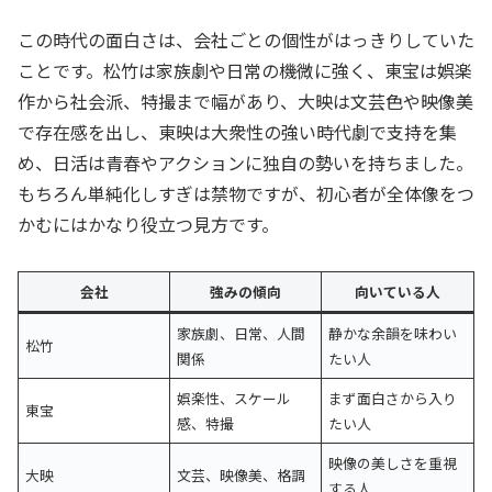
この時代の面白さは、会社ごとの個性がはっきりしていた
ことです。松竹は家族劇や日常の機微に強く、東宝は娯楽
作から社会派、特撮まで幅があり、大映は文芸色や映像美
で存在感を出し、東映は大衆性の強い時代劇で支持を集
め、日活は青春やアクションに独自の勢いを持ちました。
もちろん単純化しすぎは禁物ですが、初心者が全体像をつ
かむにはかなり役立つ見方です。
会社
強みの傾向
向いている人
家族劇、日常、人間
静かな余韻を味わい
松竹
関係
たい人
娯楽性、スケール
まず面白さから入り
東宝
感、特撮
たい人
映像の美しさを重視
大映
文芸、映像美、格調
する人