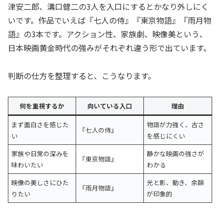
津安二郎、溝口健二の3人を入口にするとかなり外しにく
いです。作品でいえば『七人の侍』『東京物語』『雨月物
語』の3本です。アクション性、家族劇、映像美という、
日本映画黄金時代の強みがそれぞれ違う形で出ています。
判断の仕方を整理すると、こうなります。
何を重視するか
向いている入口
理由
まず面白さを感じた
物語が力強く、古さ
『七人の侍』
い
を感じにくい
家族や日常の深みを
静かな映画の強さが
『東京物語』
味わいたい
わかる
映像の美しさにひた
光と影、動き、余韻
『雨月物語』
りたい
が印象的