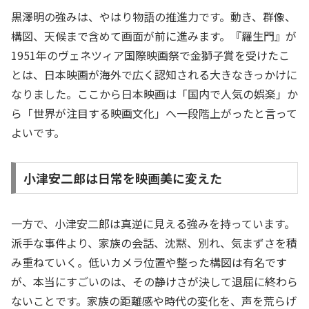
黒澤明の強みは、やはり物語の推進力です。動き、群像、
構図、天候まで含めて画面が前に進みます。『羅生門』が
1951年のヴェネツィア国際映画祭で金獅子賞を受けたこ
とは、日本映画が海外で広く認知される大きなきっかけに
なりました。ここから日本映画は「国内で人気の娯楽」か
ら「世界が注目する映画文化」へ一段階上がったと言って
よいです。
小津安二郎は日常を映画美に変えた
一方で、小津安二郎は真逆に見える強みを持っています。
派手な事件より、家族の会話、沈黙、別れ、気まずさを積
み重ねていく。低いカメラ位置や整った構図は有名です
が、本当にすごいのは、その静けさが決して退屈に終わら
ないことです。家族の距離感や時代の変化を、声を荒らげ