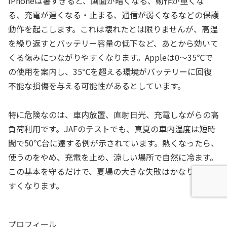
iPhoneは暑すぎると、画面が暗くなる、動作が重くな
る、充電が遅くなる・止まる、通信が弱くなるなどの保護
動作を起こします。これは壊れたとは限りませんが、高温
を繰り返すとバッテリー容量の低下など、あとから効いて
くる傷みにつながりやすくなります。Appleは0〜35℃で
の使用を案内し、35℃を超える環境がバッテリーに回復
不能な損傷を与える可能性があるとしています。
特に危険なのは、車内放置、直射日光、充電しながらの高
負荷利用です。JAFのテストでも、真夏の車内温度は短時
間で50℃台に達する例が示されています。熱くなったら、
使うのをやめ、充電を止め、涼しい場所で自然に冷ます。
この基本を守るだけで、夏場の大きな失敗はかなり防ぎや
すくなります。
プロフィール