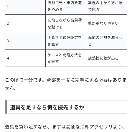
直射日光・車内放置
高温の上がり方が急
1
をやめる
で危険
充電しながら高負荷
2
熱が重なりやすい
を避ける
明るさと通信設定を
追加の発熱を減らせ
3
見直す
る
ケースと充電方法を
4
放熱性に差が出る
見直す
この順で十分です。全部を一度に完璧にする必要はありま
せん。
道具を足すなら何を優先するか
道具を買い足すなら、まずは高価な冷却アクセサリより、