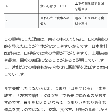
上下の歯を離す合図
4
食いしばり・TCH
を増やす
やわらかい食事への
噛みごたえのある食
5
偏り
材を戻す
この順番にした理由は、歯そのものより先に、口の機能の
癖を整えたほうが全体が安定しやすいからです。日本歯科
医師会は、口呼吸では舌の位置が下がりやすく、上顎前突
や叢生、開咬の原因になることがあると説明しています
し、片側だけの咀嚼もかみ合わせに悪影響を及ぼすと案内
しています。
まず失敗したくない人はC、つまり「口を閉じる」「歯を
離す」「左右で噛む」の3つだけでも先に始めるのがおす
すめです。費用を抑えたいならD、つまりいきなり高価な
道具を買うのではなく、姿勢、食べ方、呼吸の見直しから