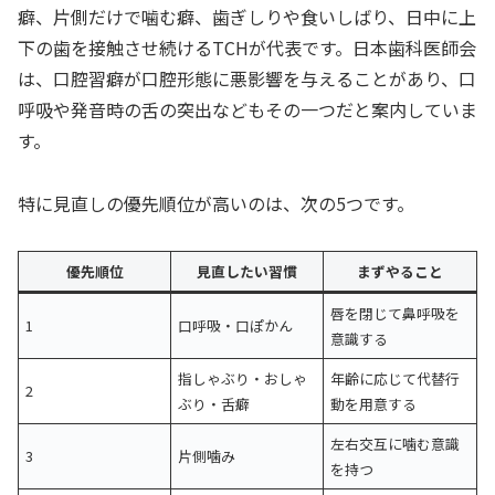
癖、片側だけで噛む癖、歯ぎしりや食いしばり、日中に上
下の歯を接触させ続けるTCHが代表です。日本歯科医師会
は、口腔習癖が口腔形態に悪影響を与えることがあり、口
呼吸や発音時の舌の突出などもその一つだと案内していま
す。
特に見直しの優先順位が高いのは、次の5つです。
優先順位
見直したい習慣
まずやること
唇を閉じて鼻呼吸を
1
口呼吸・口ぽかん
意識する
指しゃぶり・おしゃ
年齢に応じて代替行
2
ぶり・舌癖
動を用意する
左右交互に噛む意識
3
片側噛み
を持つ