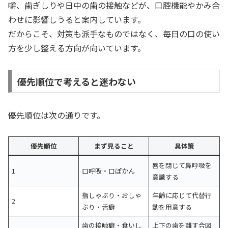
嚼、歯ぎしりや日中の歯の接触などが、口腔機能やかみ合
わせに影響しうると案内しています。
だからこそ、対策も派手なものではなく、毎日の口の使い
方を少し整える方向が向いています。
優先順位で考えると迷わない
優先順位は次の通りです。
優先順位
まず見ること
具体策
唇を閉じて鼻呼吸を
1
口呼吸・口ぽかん
意識する
指しゃぶり・おしゃ
年齢に応じて代替行
2
ぶり・舌癖
動を用意する
歯の接触癖・食いし
上下の歯を離す合図