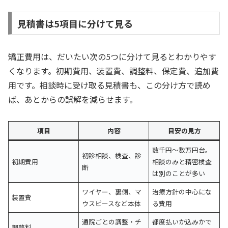
見積書は5項目に分けて見る
矯正費用は、だいたい次の5つに分けて見るとわかりやす
くなります。初期費用、装置費、調整料、保定費、追加費
用です。相談時に受け取る見積書も、この分け方で読め
ば、あとからの誤解を減らせます。
項目
内容
目安の見方
数千円〜数万円台。
初診相談、検査、診
初期費用
相談のみと精密検査
断
は別のことが多い
ワイヤー、裏側、マ
治療方針の中心にな
装置費
ウスピースなど本体
る費用
通院ごとの調整・チ
都度払いか込みかで
調整料