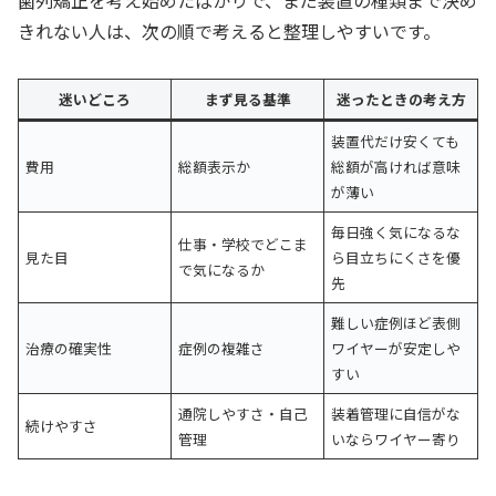
歯列矯正を考え始めたばかりで、まだ装置の種類まで決め
きれない人は、次の順で考えると整理しやすいです。
迷いどころ
まず見る基準
迷ったときの考え方
装置代だけ安くても
費用
総額表示か
総額が高ければ意味
が薄い
毎日強く気になるな
仕事・学校でどこま
見た目
ら目立ちにくさを優
で気になるか
先
難しい症例ほど表側
治療の確実性
症例の複雑さ
ワイヤーが安定しや
すい
通院しやすさ・自己
装着管理に自信がな
続けやすさ
管理
いならワイヤー寄り