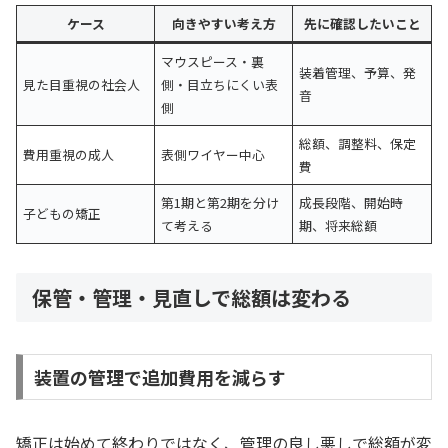
ケース
向きやすい考え方
先に確認したいこと
マウスピース・裏
装着管理、予算、発
見た目重視の社会人
側・目立ちにくい表
音
側
総額、調整料、保定
費用重視の成人
表側ワイヤー中心
費
第1期と第2期を分け
成長段階、開始時
子どもの矯正
て考える
期、将来総額
保管・管理・見直しで総額は変わる
装置の管理で追加費用を減らす
矯正は始めて終わりではなく、管理の良し悪しで総額が変