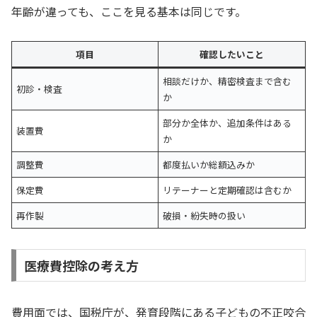
年齢が違っても、ここを見る基本は同じです。
項目
確認したいこと
相談だけか、精密検査まで含む
初診・検査
か
部分か全体か、追加条件はある
装置費
か
調整費
都度払いか総額込みか
保定費
リテーナーと定期確認は含むか
再作製
破損・紛失時の扱い
医療費控除の考え方
費用面では、国税庁が、発育段階にある子どもの不正咬合