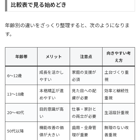
比較表で見る始めどき
年齢別の違いをざっくり整理すると、次のようになりま
す。
向きやすい考
年齢帯
メリット
注意点
え方
成長を活かし
家庭の支援が
土台づくり重
6〜12歳
やすい
必須
視
本格矯正が進
見た目への配
効率と継続性
13〜18歳
めやすい
慮が必要
重視
目的意識が高
仕事・家計と
20〜40代
生活設計重視
い
の両立が必要
機能改善の価
歯周・全身管
無理のない改
50代以降
値が大きい
理が重要
善重視