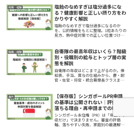
塩飴のなめすぎは塩分過多にな
知識 経験
る？健康影響と正しい摂り方をわ
かりやすく解説
塩飴のなめすぎで塩分過多になるのか
を、公的情報をもとに整理。1粒あたりの
見方、熱中症対策での正しい位置づけ、
なめすぎのリスク、水分との組み合わ
せ、子どもや持病がある人の注意点まで
解説します。
自衛隊の最高年収はいくら？階級
知識 経験
別・役職別の給与とトップ層の実
態を解説
自衛隊の年収はどこまで上がるのか。俸
給表、手当、賞与の仕組みから、曹・尉
官・佐官・将官・統合幕僚長クラスまで
の目安を整理。最高年収の現実、昇任条
件、退職後まで見据えた判断基準が分か
ります。
【保存版】シンガポールPR申請
海外
の基準は公開されない｜評価軸・
落ちる理由・再申請までの戦略
シンガポール永住権（PR）は「年数や年
収だけ」で決まりません。審査の評価
軸、落ちやすい失敗、家庭別の最適解、
申請と再申請の実務を判断できる形で整