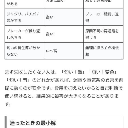
非常に高い
触らず通電停止
がある
ジリジリ、パチパチ
ブレーカー確認、退
高い
音がする
避
ブレーカーが繰り返
原因不明の再通電を
高い
し落ちる
避ける
匂いの発生源が分か
無理に探らず点検依
中〜高
らない
頼
まず失敗したくない人は、「匂い＋熱」「匂い＋変色」
「匂い＋音」のどれかがあれば、漏電や電気系の異常を前
提に動くのが安全です。費用を抑えたいからと自己判断で
使い続けると、結果的に被害が大きくなることがありま
す。
迷ったときの最小解