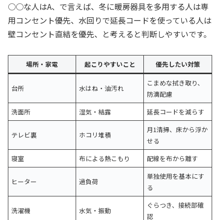
○○な人はA、で言えば、冬に暖房器具を多用する人は専
用コンセント優先、水回りで延長コードを使っている人は
壁コンセント直結を優先、と考えると判断しやすいです。
場所・家電
起こりやすいこと
優先したい対策
こまめな拭き取り、
台所
水はね・油汚れ
防滴配慮
洗面所
湿気・結露
延長コードを減らす
月1清掃、床から浮か
テレビ裏
ホコリ堆積
せる
寝室
布による熱こもり
配線を布から離す
単独使用を基本にす
ヒーター
過負荷
る
ぐらつき、接続部確
洗濯機
水気・振動
認