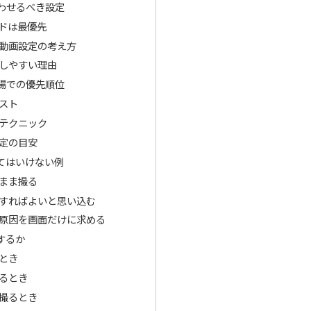
わせるべき設定
ドは最優先
動画設定の考え方
しやすい理由
場での優先順位
スト
テクニック
定の目安
てはいけない例
まま撮る
すればよいと思い込む
原因を画面だけに求める
するか
とき
るとき
撮るとき