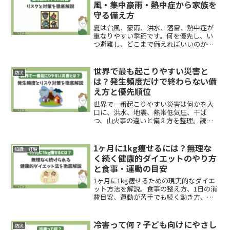
風・集中豪雨・熱中症から家族を
守る備え方
夏は台風、豪雨、洪水、落雷、熱中症が
重なりやすい季節です。何を優先し、い
つ避難し、どこまで備えればいいのか
を、家庭で判断しやすい形で具体的に整
理しました。
世界で最も起こりやすい災害と
防災
は？発生頻度だけで終わらない備
え方と優先順位
世界で一番起こりやすい災害は何かを入
口に、洪水、地震、熱帯低気圧、干ば
つ、山火事の違いと備え方を整理。読者
が自分の地域や家庭に置き換えて、何を
優先すべきか判断できる実用記事です。
1ヶ月に1kg痩せるには？無理な
知識 経験
く続く健康的ダイエットのやり方
と食事・運動の目安
1ヶ月に1kg痩せるための現実的なダイエ
ット方法を解説。食事の整え方、1日の消
費目安、運動が苦手でも続く動き方、停
滞期の見方、失敗しやすいポイントま
で、無理なく判断できる形で整理しま
す。
冷害って何？子ども向けにやさし
防災