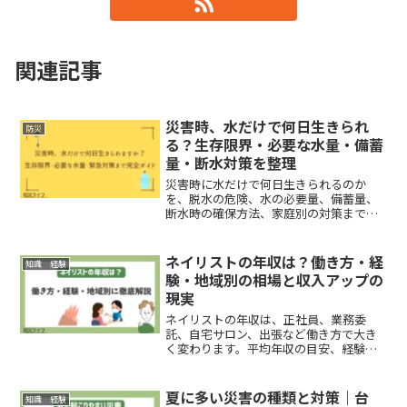
関連記事
災害時、水だけで何日生きられ
防災
る？生存限界・必要な水量・備蓄
量・断水対策を整理
災害時に水だけで何日生きられるのか
を、脱水の危険、水の必要量、備蓄量、
断水時の確保方法、家庭別の対策まで整
理。1人1日3Lをどう備えるか、今すぐ判
断できる形でまとめます。
ネイリストの年収は？働き方・経
知識 経験
験・地域別の相場と収入アップの
現実
ネイリストの年収は、正社員、業務委
託、自宅サロン、出張など働き方で大き
く変わります。平均年収の目安、経験年
数による伸び、地域差、サロン規模の違
い、年収を上げる具体策まで、判断しや
すい形で整理します。
夏に多い災害の種類と対策｜台
知識 経験