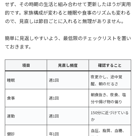
せず、その時期の生活と組み合わせて更新したほうが実用
的です。家族構成が変わると睡眠や食事のリズムも変わる
ので、見直しは節目ごとに入れると無理がありません。
簡単に見返しやすいよう、最低限のチェックリストを置い
ておきます。
項目
見直し頻度
確認すること
夜更かし、途中覚
睡眠
週1回
醒、朝のだるさ
朝食抜き、夜食、塩
食事
週1回
分や揚げ物の偏り
150分に近づけている
運動
週1回
か
血圧、脂質、血糖、
健診
年1回