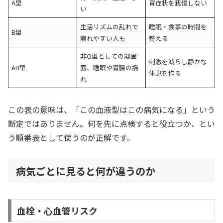
A型
胃症状を我慢しない
い
生活リズムの乱れで
睡眠・食事の時間を
B型
崩れやすい人も
整える
非O型としての凝固
刺激を減らし静かな
AB型
面、睡眠や胃腸の揺
休息を作る
れ
この表の意味は、「この血液型はこの病気になる」という
断定ではありません。何を先に点検すると役立つか、とい
う順番表として使うのが正解です。
病気ごとに見ると何が違うのか
血栓・心血管リスク